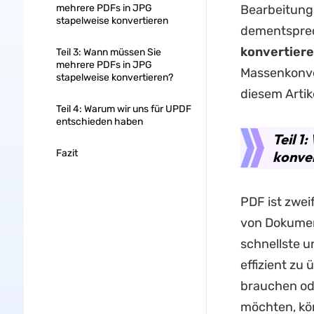
mehrere PDFs in JPG
Bearbeitung
stapelweise konvertieren
dementsprec
konvertier
Teil 3: Wann müssen Sie
mehrere PDFs in JPG
Massenkonve
stapelweise konvertieren?
diesem Artik
Teil 4: Warum wir uns für UPDF
entschieden haben
Teil 1
Fazit
konve
PDF ist zwei
von Dokument
schnellste u
effizient zu
brauchen od
möchten, kön