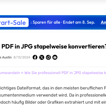
tart-Sale
: Sparen für alle · Endet am 8. Sep.
An
l PDF in JPG stapelweise konvertieren
 Austin
8/13/2024
umwandeln
» Wie Sie professionell PDF in JPG stapelweise 
wichtiges Dateiformat, das in den meisten beruflichen F
Dokumentenmedium verwendet wird. Da in professionell
doch häufig Bilder oder Grafiken extrahiert und mit ei