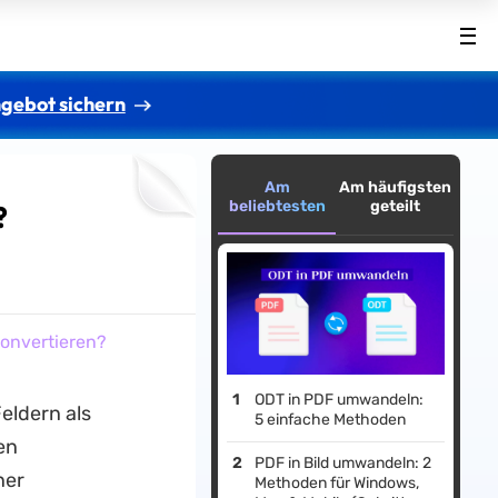
gebot sichern
Am
Am häufigsten
beliebtesten
geteilt
?
konvertieren?
ODT in PDF umwandeln:
eldern als
5 einfache Methoden
en
PDF in Bild umwandeln: 2
ner
Methoden für Windows,