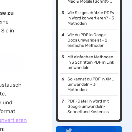
Mac & Mobile (Schritt-
für-Schritt)
se zu
Wie Sie geschützte PDFs
in Word konvertieren? - 3
eine
Methoden
Sie in
Wie du PDF in Google
Docs umwandelst - 2
einfache Methoden
Mit einfachen Methoden
in 3 Schritten PDF in Link
umwandeln
So kannst du PDF in XML
Austausch
umwandeln - 3
Methoden
te,
PDF-Datei in Word mit
n und
Google umwandeln-
dformat
Schnell und Kostenlos
onvertieren
n: