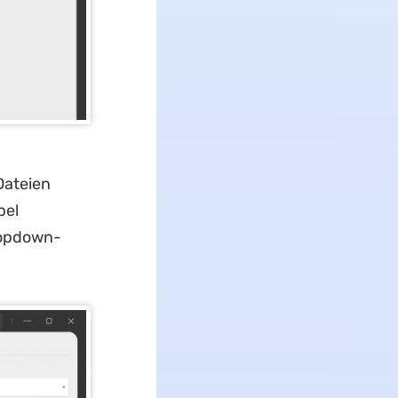
Dateien
pel
ropdown-