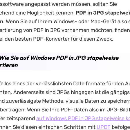
ssoftware angepasst werden müssen, sollten Sie
hend eine Möglichkeit kennen,
PDF
in JPG stapelwei
en
. Wenn Sie auf Ihrem Windows- oder Mac-Gerät also 
rtierung von PDF in JPG vornehmen möchten, finden 
el den besten PDF-Konverter für diesen Zweck.
: Wie Sie auf Windows PDF in JPG stapelweise
rtieren
fellos eines der verlässlichsten Dateiformate für den 
en. Andererseits sind JPGs hingegen ist die gängigs
nd zuverlässigste Methode, visuelle Daten zu speicher
 übertragen. Wenn Sie Ihre PDF-Daten also im JPG-Bil
er zeitsparend
auf Windows PDF in JPG stapelweise k
nen Sie diesen einfachen Schritten mit
UPDF
befolge