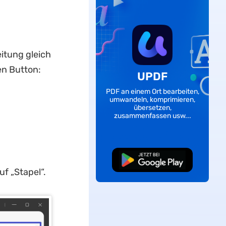
eitung gleich
en Button:
UPDF
PDF an einem Ort bearbeiten,
umwandeln, komprimieren,
übersetzen,
zusammenfassen usw...
Kostenloser
Download
f „Stapel“.