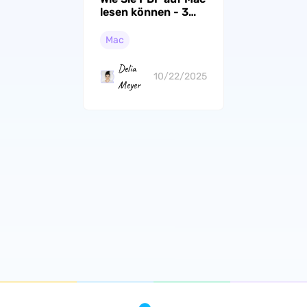
lesen können - 3
Methoden zum
Optimieren Ihrer
Mac
PDF-Arbeit
Delia
10/22/2025
Meyer