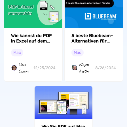
Wie kannst du PDF
5 beste Bluebeam-
in Excel auf dem
Alternativen für
Mac einfach
Mac zur PDF-
umwandeln?
Verwaltung
Mac
Mac
Lizzy
Wayne
12/25/2024
8/26/2024
Lozano
Austin
Wie Sie PDF auf Mac