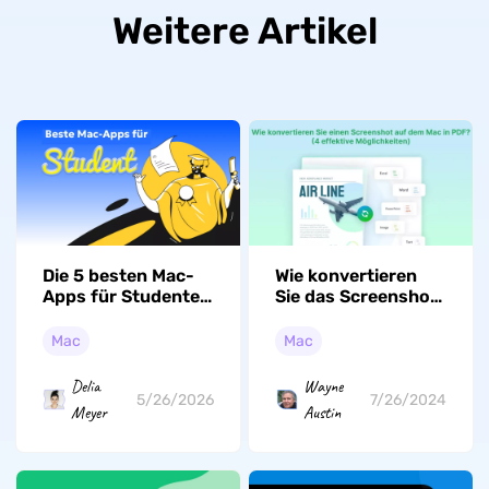
Weitere Artikel
Die 5 besten Mac-
Wie konvertieren
Apps für Studenten
Sie das Screenshot
2026
in PDF? (4 effektive
Wege auf Mac)
Mac
Mac
Delia
Wayne
5/26/2026
7/26/2024
Meyer
Austin