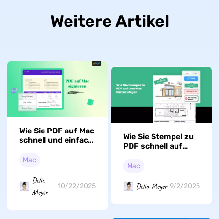
Weitere Artikel
Wie Sie PDF auf Mac
Wie Sie Stempel zu
schnell und einfach
PDF schnell auf
signieren?
dem Mac
Mac
hinzuzufügen
Mac
Delia
Delia Meyer
10/22/2025
9/2/2025
Meyer