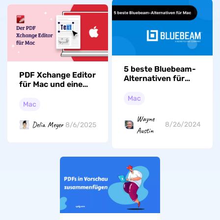
5 beste Bluebeam-
PDF Xchange Editor
Alternativen für
für Mac und eine
Mac zur PDF-
starke Altarnative
Verwaltung
Mac
Mac
Wayne
Delia Meyer
8/26/2024
8/6/2025
Austin