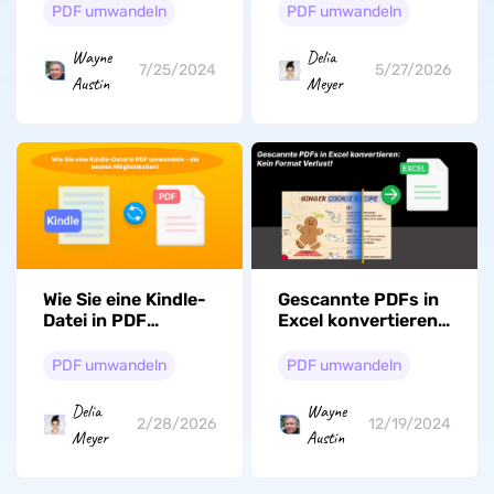
inklusive)
PDF umwandeln
PDF umwandeln
Wayne
Delia
7/25/2024
5/27/2026
Austin
Meyer
Wie Sie eine Kindle-
Gescannte PDFs in
Datei in PDF
Excel konvertieren:
umwandeln - die
Kein Format
besten
Verlust!
PDF umwandeln
PDF umwandeln
Möglichkeiten
Delia
Wayne
2/28/2026
12/19/2024
Meyer
Austin