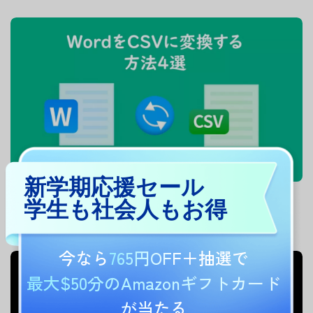
新学期応援セール
学生も社会人もお得
【簡単なガイド】WordをCSVに変換する方法4つ
今なら
765円OFF
＋抽選で
最大$50分のAmazonギフトカード
が当たる