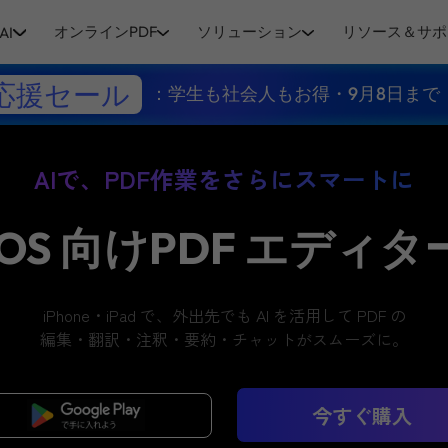
オンラインPDF
ソリューション
リソース＆サポ
AI
応援セール
：学生も社会人もお得・9月8日まで
AIで、PDF作業をさらにスマートに
iOS 向けPDF エディタ
iPhone・iPad で、外出先でも AI を活用して PDF の
編集・翻訳・注釈・要約・チャットがスムーズに。
無料ダウンロード
今すぐ購入