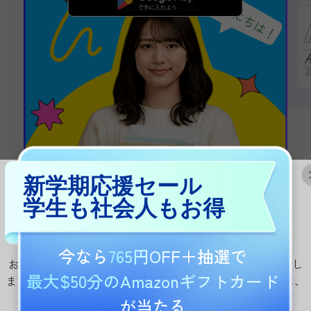
無料ダウンロード
新学期応援セール
学生も社会人もお得
今なら
765円OFF
＋抽選で
お住まいの地域に合わせたUPDF.comの国別サイトに移動し
最大$50分のAmazonギフトカード
ますか？価格、プロモーション、イベントに関する詳細は、
国別サイトで確認できます。
が当たる