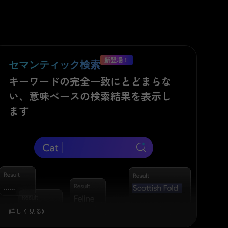
ト
新登場！
セマンティック検索
AIチャット
キーワードの完全一致にとどまらな
専用AIアシスタント
い、意味ベースの検索結果を表示し
ます
学生に最適な就寝時間は？
ロードし、文書内容
内容をすばやく把
オーストラリア 5 日間
家族旅行プランを作成
詳しく見る
学習効率と時間管理を最適化す
る学習計画を作成