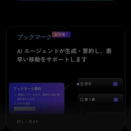
PDFに質問
チャッ
新登場！
ブックマーク
ポートなど
AI エージェントが生成・要約し、素
早い移動をサポートします
要約する
現在の PDF を UPDF クラウドにアップ
の要約を作成。チャット形式で PDF の
めてくださ
握できます。
詳しく見る
主な理論を要約してください