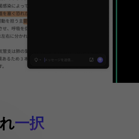
これ
一択