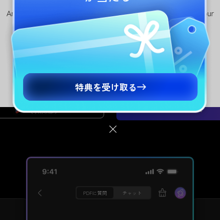
Are you visiting updf.com from outside this region? Visit your
AIが変える、PDFの作業効
regional site for more relevant pricing, promotions, and
events.
日本語版に移動
I による迅速かつ高精度な文書解析で、要約・翻訳・解説・
疑問解決が、場所を選ばず可能に。
Continue to English Site
特典を受け取る
無料ダウンロード
今すぐ購入