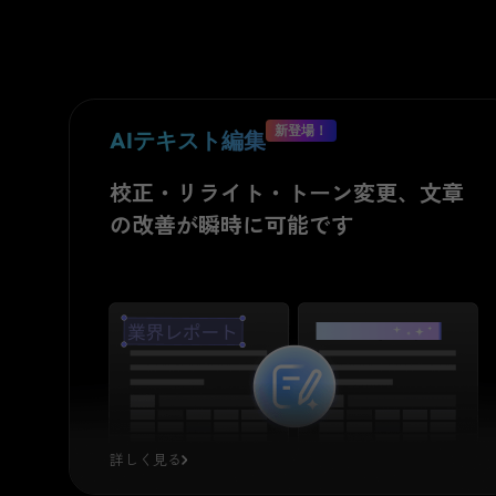
新登場！
AIテキスト編集
PDF要約
論文、書籍、レ
校正・リライト・トーン変更、文章
PDF翻訳
の改善が瞬時に可能です
世界中の言語をつなぐ
このファイルを
AI アシスタントの翻訳機能は、魔法のよう
に言語の壁を砕く。
あと少しの継続、あと
本のあらすじをまと
少しの努力。 望みな
い
き失敗と思えたもの
A li
t
tl
e
m
o
e
p
e
r
si
s
t
e
c
e,
a li
t
tl
m
o
r
e
f
f
o
r
t,
a
n
w
h
a
t
s
e
e
m
e
h
o
p
el
e
s
f
ail
u
r
e
m
a
t
u
r
n
t
gl
o
ri
o
u
s
u
c
c
e
s
s.
🎉
🎆
r
e
が、輝かしい成功へと
変わることでしょう。
n
d
詳しく見る
論文の