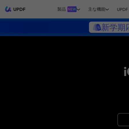
UPDF
製品
主な機能
UPDF 
NEW
新学期