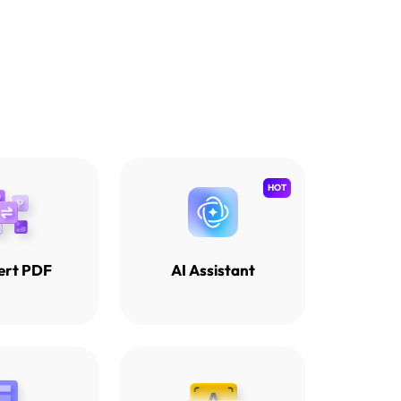
HOT
ert PDF
AI Assistant