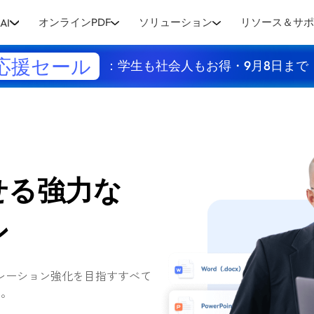
オンラインPDF
ソリューション
リソース＆サ
AI
応援セール
：学生も社会人もお得・9月8日まで
せる強力な
ン
ボレーション強化を目指すすべて
す。