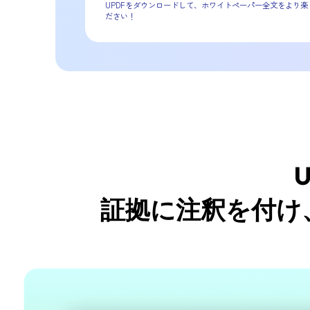
います。適切なツールを使用すれば
きます。本ホワイトペーパーでは、
ます。 ここで学べること:
· 電子提出から電子ブリーフィング
· 電子ブリーフの推奨ファイル形式。
· 裁判所に適した電子ブリーフィン
ホワイトペーパーをダウン
ード
UPDFをダウンロード
証拠に注釈を付け
UPDFをダウンロードして、ホワイトペー
ださい！