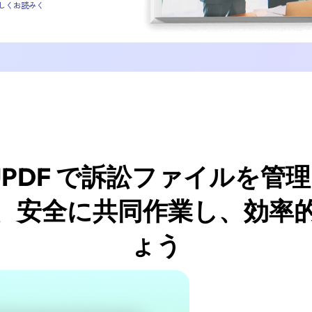
、電子ブリーフィングのプロセスは簡素化で
これらのツールとその使い方について説明し
への進化。
グのプロセスとソリューションの開発方法。
ロ
UPDF で訴訟ファイルを管理 
、安全に共同作業し、効率
パー全文をより楽しくお読みく
ょう