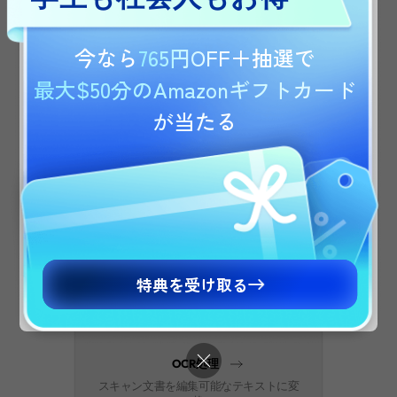
コメント・強調・図形で資料を効率的に
編集
今なら
765円OFF
＋抽選で
お住まいの地域に合わせたUPDF.comの国別サ
イトに移動しますか？価格、プロモーション、
最大$50分のAmazonギフトカード
イベントに関する詳細は、国別サイトで確認で
が当たる
きます。
Are you visiting updf.com from outside this
PDF変換
region? Visit your regional site for more relevant
PDF と各種フォーマットを相互に変換可
pricing, promotions, and events.
能
日本語版に移動
Continue to English Site
特典を受け取る
OCR処理
スキャン文書を編集可能なテキストに変