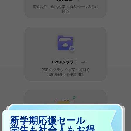
高速表示・全文検索・複数ページ表示に
対応
UPDFクラウド
PDF のクラウド保存・同期で
場所を問わず作業可能
新学期応援セール
注釈追加
学生も社会人もお得