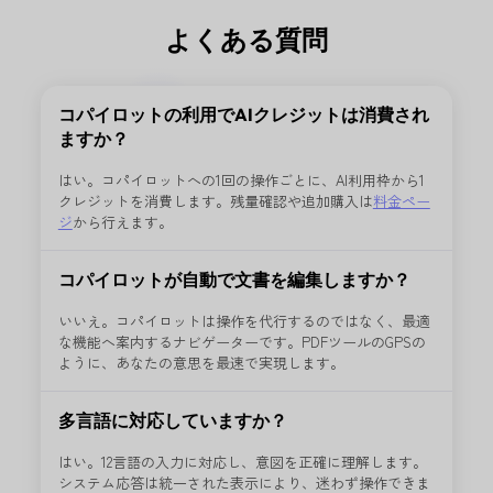
よくある質問
コパイロットの利用でAIクレジットは消費され
ますか？
はい。コパイロットへの1回の操作ごとに、AI利用枠から1
クレジットを消費します。残量確認や追加購入は
料金ペー
ジ
から行えます。
コパイロットが自動で文書を編集しますか？
UPDF コパイロットを開く
1
いいえ。コパイロットは操作を代行するのではなく、最適
な機能へ案内するナビゲーターです。PDFツールのGPSの
UPDFでPDFを開き、
ツール
の隣にある
UPDF コパイロット
ボ
ように、あなたの意思を最速で実現します。
クします。コパイロットパネルが表示され、入力欄と推奨ア
示され、すぐに操作を開始できます。
多言語に対応していますか？
実行したい操作を入力
2
はい。12言語の入力に対応し、意図を正確に理解します。
「PDFを圧縮」「Wordに変換」「署名を追加」など、目的の
システム応答は統一された表示により、迷わず操作できま