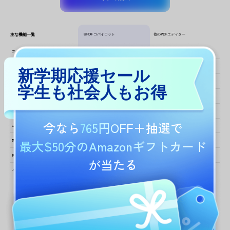
新学期応援セール
学生も社会人もお得
今なら
765円OFF
＋抽選で
最大$50分のAmazonギフトカード
が当たる
たった3ステップでPDFツールを
使いこなす