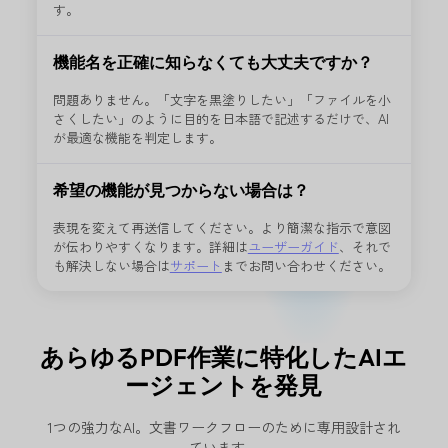
るだけです。プリセットされたタスク候補から選択すること
す。
目的のツールへ直接移動
3
機能名を正確に知らなくても大丈夫ですか？
Enter
キーを押すと、該当ツールのパネルへ直接移動します。
ーを省略し、すぐに編集作業を開始できます。
問題ありません。「文字を黒塗りしたい」「ファイルを小
さくしたい」のように目的を日本語で記述するだけで、AI
が最適な機能を判定します。
希望の機能が見つからない場合は？
表現を変えて再送信してください。より簡潔な指示で意図
が伝わりやすくなります。詳細は
ユーザーガイド
、それで
も解決しない場合は
サポート
までお問い合わせください。
あらゆるPDF作業に特化したAIエ
ージェントを発見
主な機能一覧
UPDF コパイロット
1つの強力なAI。文書ワークフローのために専用設計され
ています。