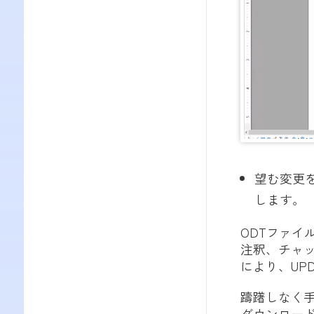
望む変更
します。
ODTファイ
注釈、チャ
により、UP
躊躇しなく手
ダウンロー