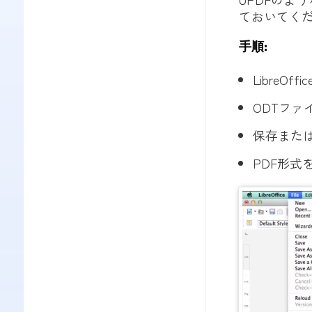
ておいてく
手順:
LibreOff
ODTファ
保存また
PDF形式