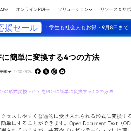
オンラインPDF
ソリューション
リソース＆サ
AI
応援セール
：学生も社会人もお得・9月8日まで
DFに簡単に変換する4つの方法
美季子
1/30/2024
DFの形式変換
» ODTをPDFに簡単に変換する4つの方法
アクセスしやすく普遍的に受け入れられる形式に変換す
単にすることができます。Open Document Text（
使用されていますが、共有やプレゼンテーションには適