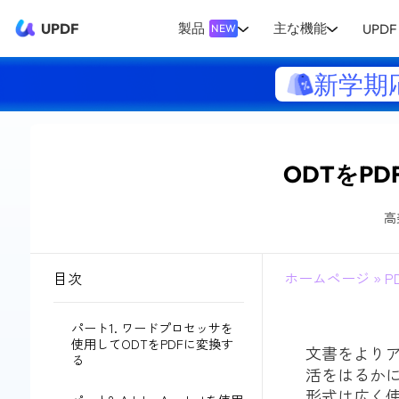
UPDF
製品
主な機能
UPDF 
NEW
新学期
ODTをP
高
目次
ホームページ
»
P
パート1. ワードプロセッサを
使用してODTをPDFに変換す
文書をより
る
活をはるかに簡
形式は広く