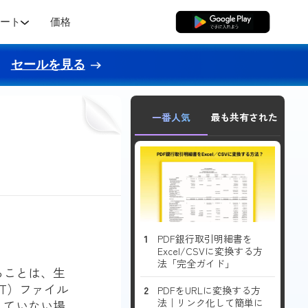
ポート
価格
無料ダウンロード
セールを見る
一番人気
最も共有された
PDF銀行取引明細書を
Excel/CSVに変換する方
法「完全ガイド」
ることは、生
ODT）ファイル
PDFをURLに変換する方
法｜リンク化して簡単に
していない場