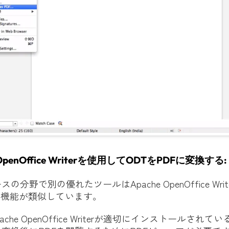
e OpenOffice Writerを使用してODTをPDFに変換する:
分野で別の優れたツールはApache OpenOffice Writ
ficeと機能が類似しています。
ache OpenOffice Writerが適切にインストールされ