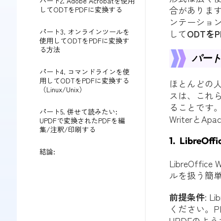
パート2. Adobe Acrobatを使用
合があります
してODTをPDFに変換する
ンテーショ
パート3. オンラインツールを
して
ODTを
使用してODTをPDFに変換す
る方法
パート
パート4. コマンドラインを使
用してODTをPDFに変換する
ほとんどの
（Linux/Unix）
スは、これら
ることです。
パート5. 併せて読みたい:
WriterとAp
UPDFで変換されたPDFを編
集/注釈/印刷する
1. Libre
結論:
LibreOff
ルを扱う簡
前提条件
: 
ください。P
UPDFのよ