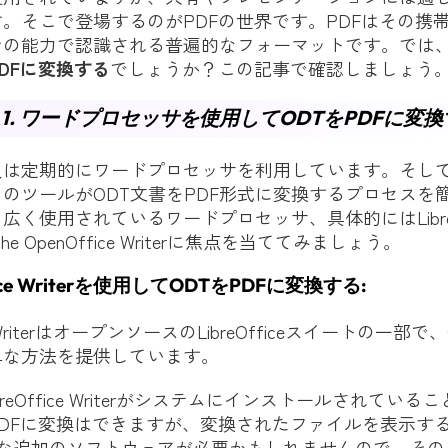
。そこで登場するのがPDFの世界です。PDFはその携
ンの能力で認識される普遍的なフォーマットです。では
PDFに変換する
でしょうか？この記事で確認しましょう
1. ワードプロセッサを使用してODTをPDFに変換
人は定期的にワードプロセッサを利用しています。そし
のツールがODT文書をPDF形式に変換するプロセスを
広く使用されているワードプロセッサ、具体的にはLibreOf
ache OpenOffice Writerに焦点を当ててみましょう。
Office Writerを使用してODTをPDFに変換する:
ice WriterはオープンソースのLibreOfficeスイートの一部
単な方法を提供しています。
LibreOffice Writerがシステムにインストールされてい
DFに変換はできますが、変換されたファイルを表示す
うな追加のソフトウェアが必要かもしれませんので、そ