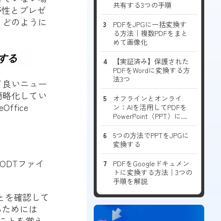
共有する3つの手順
帯性とプレゼ
、どのように
PDFをJPGに一括変換す
。
る方法｜複数PDFをまと
めて画像化
する
【実証済み】保護された
PDFをWordに変換する方
法3つ
て良いニュー
簡略化してい
オフラインとオンライ
fice
ン：AIを活用してPDFを
PowerPoint（PPT）に変
換する最適な方法
5つの方法でPPTをJPGに
変換する
で、ODTファイ
PDFをGoogleドキュメン
トに変換する方法｜3つの
手順を解説
ることを確認して
るためには
のことを覚え