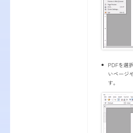
PDFを
いページ
す。