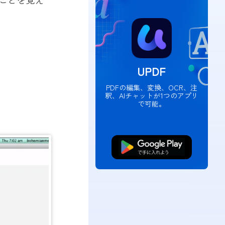
UPDF
PDFの編集、変換、OCR、注
釈、AIチャットが1つのアプリ
で可能。
無料ダウンロード