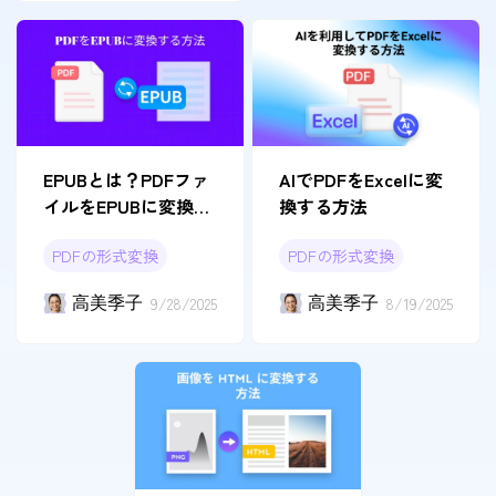
EPUBとは？PDFファ
AIでPDFをExcelに変
イルをEPUBに変換す
換する方法
る方法
PDFの形式変換
PDFの形式変換
高美季子
9/28/2025
高美季子
8/19/2025