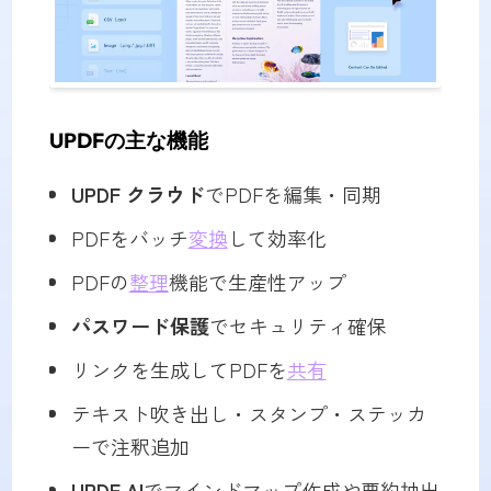
UPDFの主な機能
UPDF クラウド
でPDFを編集・同期
PDFをバッチ
変換
して効率化
PDFの
整理
機能で生産性アップ
パスワード保護
でセキュリティ確保
リンクを生成してPDFを
共有
テキスト吹き出し・スタンプ・ステッカ
ーで注釈追加
UPDF AI
でマインドマップ作成や要約抽出