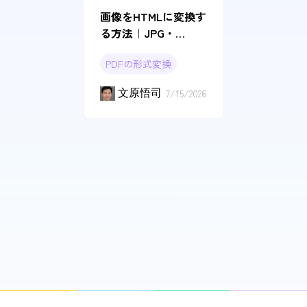
画像をHTMLに変換す
る方法｜JPG・
PNG・画像内テキス
PDFの形式変換
トに対応
文原悟司
7/15/2026