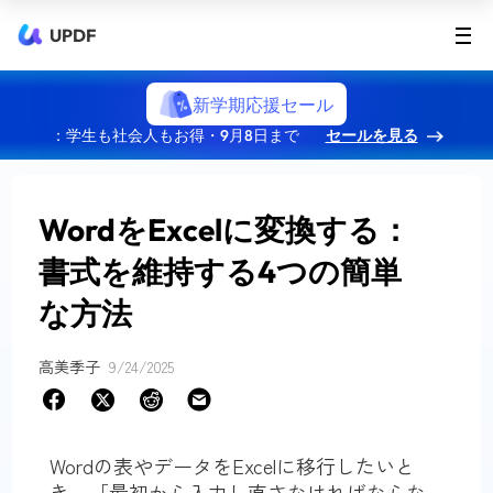
UPDF
新学期応援セール
：学生も社会人もお得・9月8日まで
セールを見る
WordをExcelに変換する：
書式を維持する4つの簡単
な方法
高美季子
9/24/2025
Wordの表やデータをExcelに移行したいと
き、「最初から入力し直さなければならな