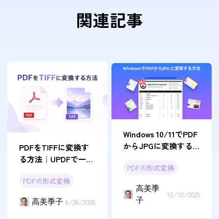
関連記事
Windows 10/11でPDF
からJPGに変換する
PDFをTIFFに変換す
方法4つ
る方法｜UPDFで一括
PDFの形式変換
変換・ページ整理ま
PDFの形式変換
で解説
高美季
10/10/2025
子
高美季子
6/26/2026