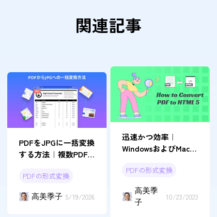
関連記事
迅速かつ効率｜
PDFをJPGに一括変換
WindowsおよびMacで
する方法｜複数PDF
PDFをHTML5に変換
をまとめて画像化
PDFの形式変換
する
PDFの形式変換
高美季
高美季子
5/19/2026
10/23/2023
子