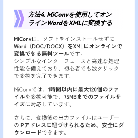
方法4. MiConvを使用してオン
ラインWordをXMLに変換する
MiConv
は、ソフトをインストールせずに
Word（DOC/DOCX）をXMLにオンラインで
変換できる無料ツール
です。
シンプルなインターフェースと高速な処理
性能を備えており、初心者でも数クリック
で変換を完了できます。
MiConvでは、
1時間以内に最大120個のファ
イル
を変換可能で、
75MBまでのファイルサ
イズ
に対応しています。
さらに、変換後の出力ファイルはユーザー
の
IPアドレスに紐づけられるため、安全にダ
ウンロード
できます。