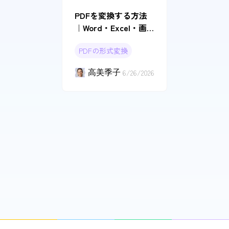
PDFを変換する方法
｜Word・Excel・画
像・OCR変換のやり
PDFの形式変換
方
高美季子
6/26/2026