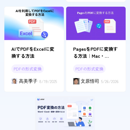
AIでPDFをExcelに変
PagesをPDFに変換す
換する方法
る方法｜Mac・
iPhone・オンライン
PDFの形式変換
PDFの形式変換
で簡単変換
高美季子
8/19/2025
文原悟司
5/26/2026