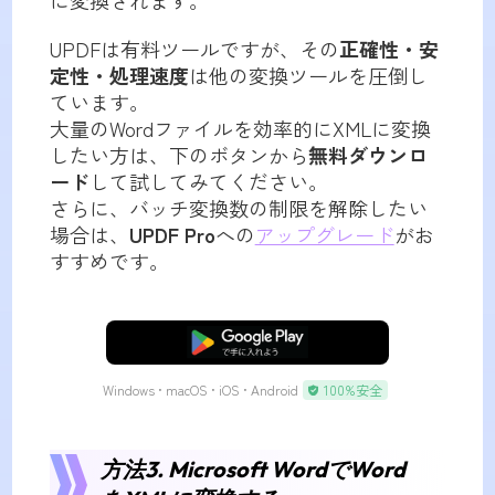
に変換されます。
UPDFは有料ツールですが、その
正確性・安
定性・処理速度
は他の変換ツールを圧倒し
ています。
大量のWordファイルを効率的にXMLに変換
したい方は、下のボタンから
無料ダウンロ
ード
して試してみてください。
さらに、バッチ変換数の制限を解除したい
場合は、
UPDF Pro
への
アップグレード
がお
すすめです。
無料ダウンロード
Windows • macOS • iOS • Android
100%安全
方法3. Microsoft WordでWord