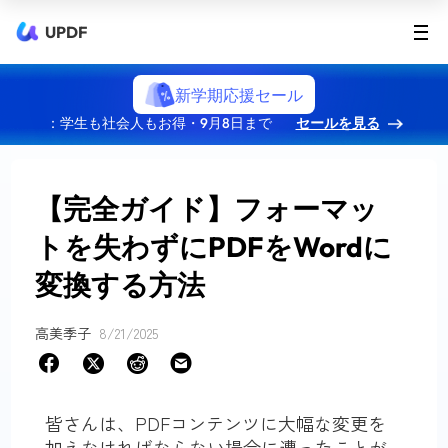
UPDF
新学期応援セール
：学生も社会人もお得・9月8日まで
セールを見る
【完全ガイド】フォーマッ
トを失わずにPDFをWordに
変換する方法
高美季子
8/21/2025
皆さんは、PDFコンテンツに大幅な変更を
加えなければならない場合に遭ったことが