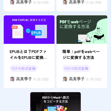
高美季子
8/20/2025
高美季子
11/24/2025
EPUBとは？PDFファ
簡単｜pdfをwebペー
イルをEPUBに変換す
ジに変換する方法
る方法
PDFの形式変換
PDFの形式変換
高美季子
9/28/2025
高美季子
9/19/2023