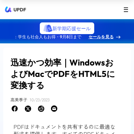
UPDF
新学期応援セール
：学生も社会人もお得・9月8日まで
セールを見る
迅速かつ効率｜Windowsお
よびMacでPDFをHTML5に
変換する
高美季子
10/23/2023
PDFはドキュメントを共有するのに最適な
形式を提供します。すべてのPDFドキュメ