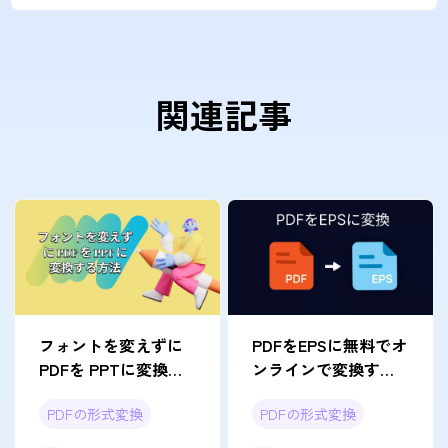
関連記事
フォントを変えずに
PDFをEPSに無料でオ
PDFを PPTに変換す
ンラインで変換する
る方法: 完全ガイド
最も簡単な方法（オ
PDFの形式変換
PDFの形式変換
フラインの選択肢付
き）