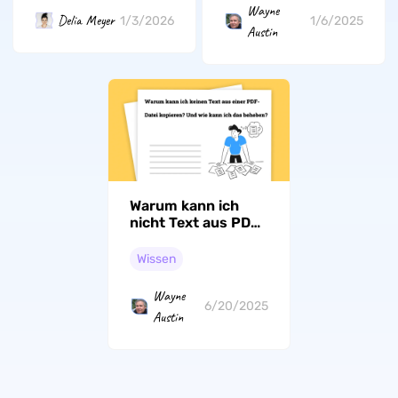
Wayne
Verbesserung Ihrer
Delia Meyer
1/3/2026
1/6/2025
Austin
Notizen im Jahr
2026
Warum kann ich
nicht Text aus PDF
kopieren?
Wissen
Wayne
6/20/2025
Austin