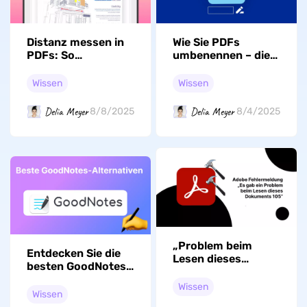
Distanz messen in
Wie Sie PDFs
PDFs: So
umbenennen – die
funktioniert’s –
besten Methoden
Komplettguide!
Wissen
Wissen
Delia Meyer
Delia Meyer
8/8/2025
8/4/2025
„Problem beim
Entdecken Sie die
Lesen dieses
besten GoodNotes-
Dokuments 105“ –
Alternativen: Ein
Top 5 Lösung
Wissen
umfassender
Wissen
Leitfaden zur