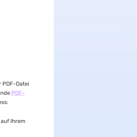
r PDF-Datei
gende
PDF-
ess:
 auf Ihrem