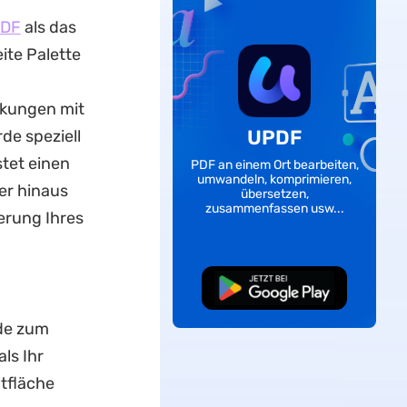
DF
als das
te Palette
rkungen mit
UPDF
de speziell
tet einen
PDF an einem Ort bearbeiten,
umwandeln, komprimieren,
er hinaus
übersetzen,
zusammenfassen usw...
ierung Ihres
Kostenloser
Download
ode zum
ls Ihr
ltfläche