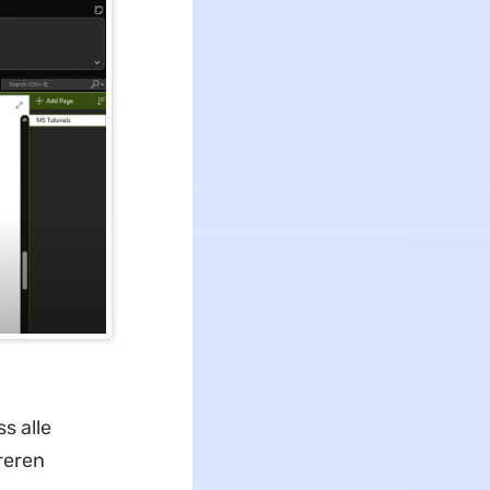
s alle
reren