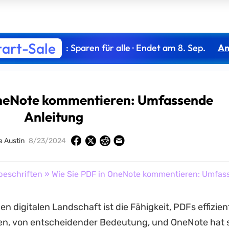
tart-Sale
: Sparen für alle · Endet am 8. Sep.
An
OneNote kommentieren: Umfassende
Anleitung
 Austin
8/23/2024
beschriften
» Wie Sie PDF in OneNote kommentieren: Umfas
en digitalen Landschaft ist die Fähigkeit, PDFs effizien
n, von entscheidender Bedeutung, und OneNote hat si