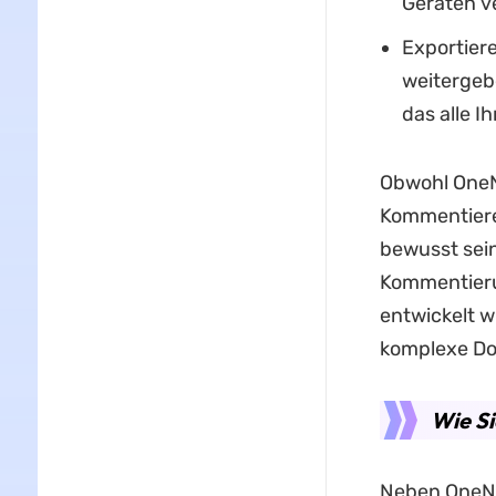
Geräten v
Exportier
weitergeb
das alle 
Obwohl OneNo
Kommentieren
bewusst sei
Kommentierun
entwickelt wu
komplexe Do
Wie Si
Neben OneNot