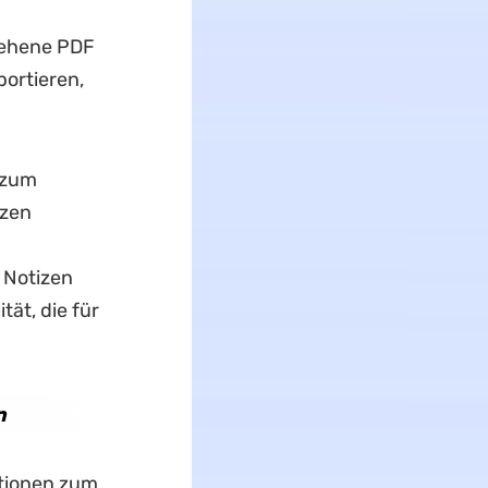
sehene PDF
ortieren,
 zum
nzen
 Notizen
tät, die für
n
ktionen zum