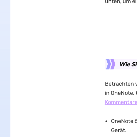
unten, um ei
Wie S
Betrachten w
in OneNote.
Kommentar
OneNote ö
Gerät.