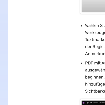
Wählen Si
Werkzeuge
Textmarker
der Regis
Anmerkung
PDF mit A
ausgewähl
beginnen.
hinzufüge
Sichtbark