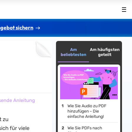
gebot sichern
Am
Am häufigsten
beliebtesten
geteilt
sende Anleitung
Wie Sie Audio zu PDF
hinzufügen – Die
einfache Anleitung!
t zu
ch für viele
Wie Sie PDFs nach