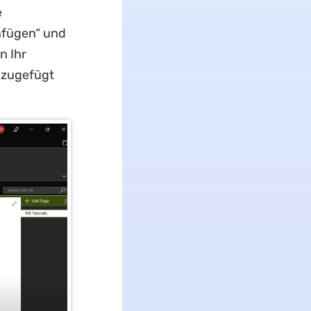
e
nfügen“ und
n Ihr
nzugefügt