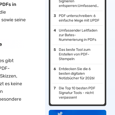
Signieren
PDFs in
entsperren:Umfassender
Leitfaden
die
PDF unterschreiben: 6
 sowie seine
einfache Wege mit UPDF
Umfassender Leitfaden
zur Bates-
Nummerierung in PDFs
n
Das beste Tool zum
Erstellen von PDF-
Stempeln
s gibt
 PDF-
Entdecken Sie die 6
besten digitalen
Skizzen,
Notizbücher für 2026!
zt es keine
Die Top 10 besten PDF
en
Signatur Tools - nicht
verpassen!
sbesondere