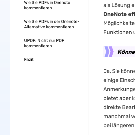
Wie Sie PDFs in Onenote
als Lösung e
kommentieren
OneNote ef
Wie Sie PDFs in der Onenote-
Möglichkeite
Alternative kommentieren
Funktionen 
UPDF: Nicht nur PDF
kommentieren
Könne
Fazit
Ja, Sie könn
einige Eins
Anmerkungen
bietet aber 
direkte Bea
manchmal wen
bei längere