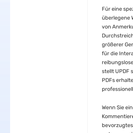
Für eine spe
überlegene 
von Anmerku
Durchstreic
größerer Gen
für die Inte
reibungslose
stellt UPDF 
PDFs erhalte
professione
Wenn Sie ein
Kommentiere
bevorzugtes 