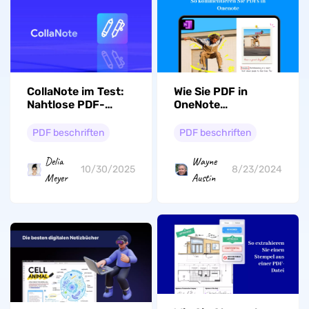
CollaNote im Test:
Wie Sie PDF in
Nahtlose PDF-
OneNote
Notizen leicht
kommentieren:
gemacht
Umfassende
PDF beschriften
PDF beschriften
Anleitung
Delia
Wayne
10/30/2025
8/23/2024
Meyer
Austin