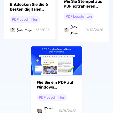
Wie Sie Stempel aus
Entdecken Sie die 6
PDF extrahieren
besten digitalen
und wieder
Notizbücher für
verwenden
PDF beschriften
2026!
PDF beschriften
Delia
Delia Meyer
1/3/2026
10/13/2025
Meyer
Wie Sie ein PDF auf
Windows
beschriften können
- 3 Methoden
PDF beschriften
Wayne
10/8/2023