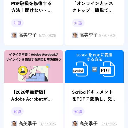
PDF破損を修復する
「オンラインとデス
方法｜開けない・文
クトップ」簡単で
字化け・エラー別に
PDFをリンクに作成
知識
知識
対処法を解説
する方法
高美季子
5/25/2026
高美季子
9/20/2024
【2026年最新版】
Scribdドキュメント
Adobe Acrobatが何
をPDFに変換し、効
度もサインインを求
率的に作業する方法
知識
知識
める原因と対処法5選
高美季子
3/3/2026
高美季子
2/1/2026