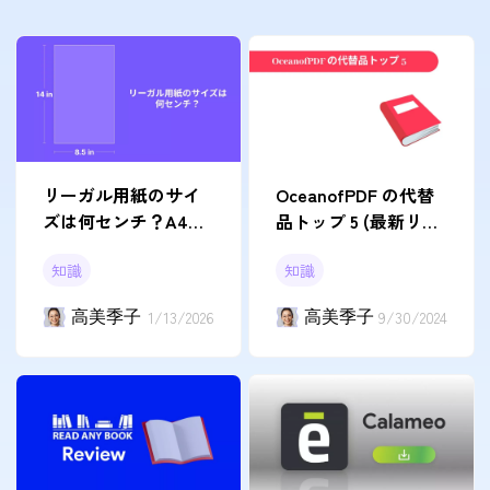
リーガル用紙のサイ
OceanofPDF の代替
ズは何センチ？A4と
品トップ 5 (最新リス
の違いや法律文書の
ト)
知識
知識
印刷・署名術を解説
高美季子
1/13/2026
高美季子
9/30/2024