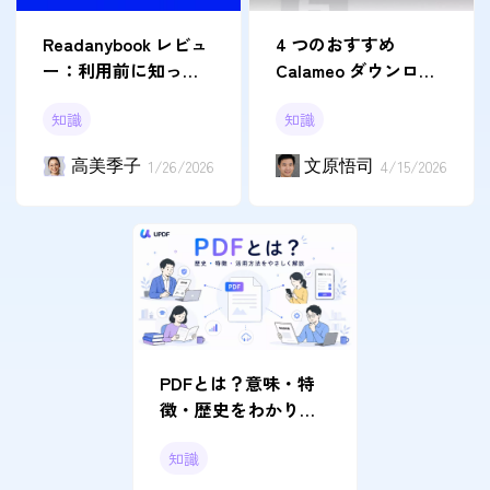
4 つのおすすめ
Readanybook レビュ
Calameo ダウンロー
ー：利用前に知って
ドツール
おくべきこと
知識
知識
文原悟司
4/15/2026
高美季子
1/26/2026
PDFとは？意味・特
徴・歴史をわかりや
すく解説 | UPDF
知識