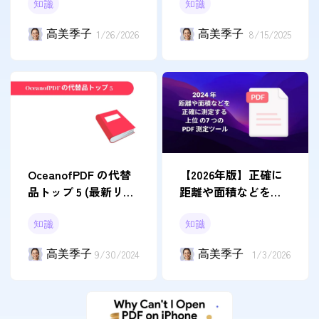
知識
知識
高美季子
1/26/2026
高美季子
8/15/2025
OceanofPDF の代替
【2026年版】正確に
品トップ 5 (最新リス
距離や面積などを測
ト)
定する上位のPDF測
知識
知識
定ツール7つ
高美季子
9/30/2024
高美季子
1/3/2026