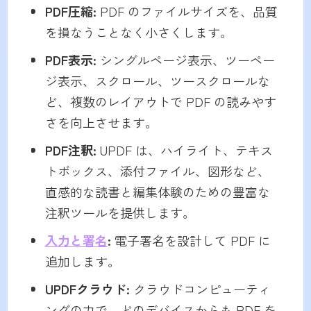
PDF
圧縮
:
PDF のファイルサイズを、品質
を損なうことなく小さくします。
PDF
表示
:
シングルページ表示、ツーペー
ジ表示、スクロール、ツースクロールな
ど、複数のレイアウトで PDF の読みやす
さを向上させます。
PDF
注釈
:
UPDF は、ハイライト、テキス
トボックス、添付ファイル、図形など、
直感的な読書と編集体験のための豊富な
注釈ツールを提供します。
入力と署名
:
電子署名を設計して PDF に
追加します。
UPDF
クラウド
:
クラウドコンピューティ
ングの力で、どのデバイスからも PDF を