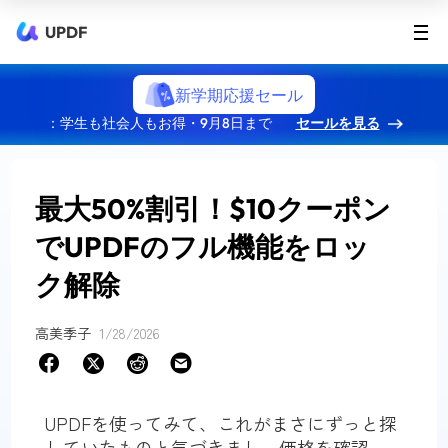
UPDF
新学期応援セール
：学生も社会人もお得・9月8日まで
セールを見る
最大50%割引！$10クーポン
でUPDFのフル機能をロッ
ク解除
高美季子
1/28/2026
UPDFを使ってみて、これがまさにずっと探
していたものと気づきまし。価格を確認