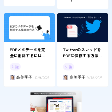
PDFメタデータを完
Twitterのスレッドを
全に削除するには？
PDFに保存する方法3
簡単で強力な方法
つ
知識
知識
高美季子
12/9/2025
高美季子
9/18/2025