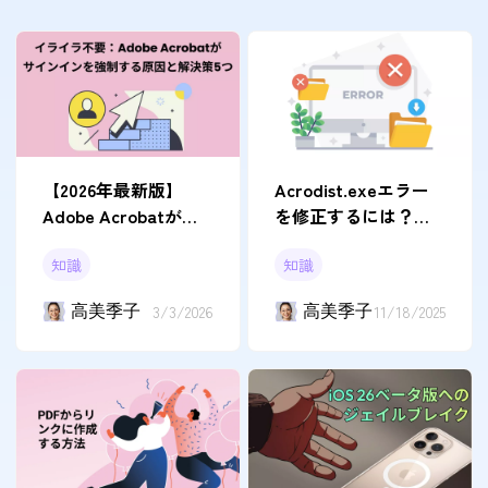
【2026年最新版】
Acrodist.exeエラー
Adobe Acrobatが何
を修正するには？効
度もサインインを求
果的な4つの方法
知識
知識
める原因と対処法5選
高美季子
3/3/2026
高美季子
11/18/2025