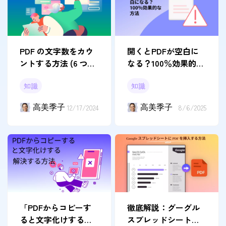
PDF の文字数をカウ
開くとPDFが空白に
ントする方法 (6 つの
なる？100％効果的な
方法と手順) | UPDF
方法
知識
知識
高美季子
12/17/2024
高美季子
8/6/2025
「PDFからコピーす
徹底解説：グーグル
ると文字化けする」
スプレッドシートに