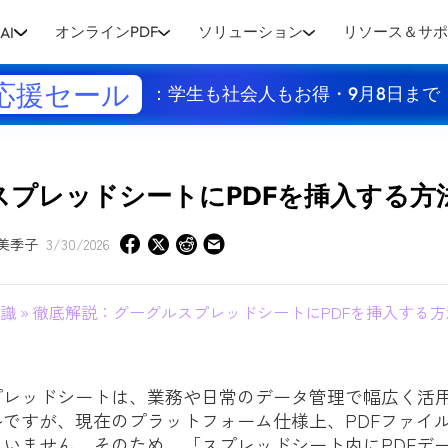
オンラインPDF
ソリューション
リソース＆サ
AI
応援セール
：学生も社会人もお得・9月8日まで
スプレッドシートにPDFを挿入する方
美季子
3/30/2026
識
» 徹底解説：グーグルスプレッドシートにPDFを挿入する方
プレッドシートは、業務や日常のデータ管理で幅広く活
ですが、現在のプラットフォーム仕様上、PDFファイ
いません。そのため、「スプレッドシート内にPDFデ