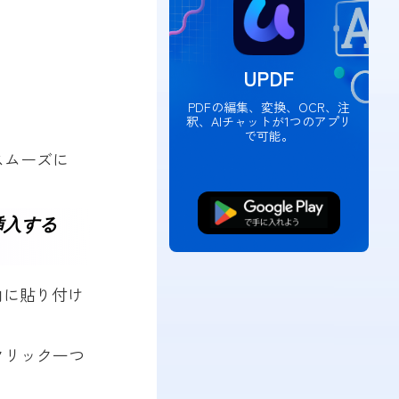
UPDF
PDFの編集、変換、OCR、注
釈、AIチャットが1つのアプリ
で可能。
スムーズに
無料ダウンロード
挿入する
内に貼り付け
クリック一つ