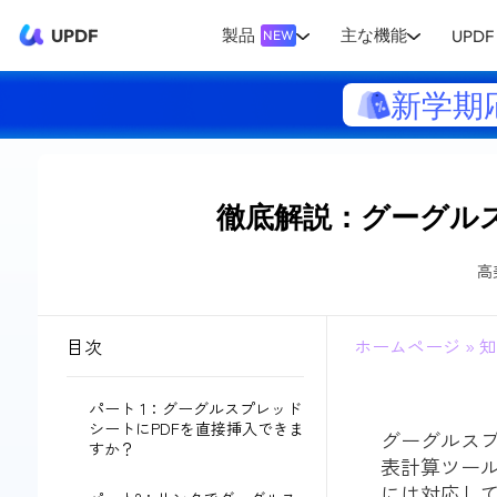
UPDF
製品
主な機能
UPDF 
NEW
新学期
徹底解説：グーグル
高
目次
ホームページ
»
知
パート 1：グーグルスプレッド
シートにPDFを直接挿入できま
グーグルス
すか？
表計算ツール
には対応して