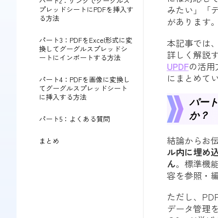
パート2：リンクでグーグルス
みたい」「
プレッドシートにPDFを挿入す
る方法
があります
パート3：PDFをExcel形式に変
本記事では、
換してグーグルスプレッドシ
詳しく解説す
ートにインポートする方法
UPDF
の活用
にまとめて
パート4：PDFを画像に変換し
てグーグルスプレッドシート
に挿入する方法
パート
か？
パート5：よくある質問
結論からお
まとめ
ル内に埋め
ん
。標準機能
容を参照・
ただし、PD
データ管理