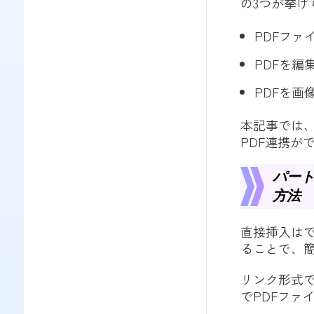
の3つが挙げ
PDFフ
PDFを編
PDFを
本記事では
PDF連携が
パート
方法
直接挿入はで
ることで、
リンク形式
でPDFファ