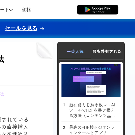
ポート
価格
無料ダウンロード
セールを見る
一番人気
最も共有された
法
法
潜在能力を解き放つ：AI
ツールでPDFを書き換え
る方法（コンテンツ品質
用されている
向上ガイド）
ルの直接挿入
最高のPDF校正のオンラ
インツールとアプリ
ータを埋め込