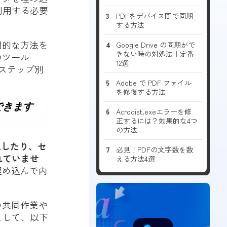
利用する必要
PDFをデバイス間で同期
する方法
用的な方法を
Google Drive の同期がで
きない時の対処法｜定番
つツール
12選
ステップ別
Adobe で PDF ファイル
を修復する方法
できます
Acrodist.exeエラーを修
正するには？効果的な4つ
の方法
入したり、セ
必見！PDFの文字数を数
れていませ
える方法4選
埋め込んで内
の共同作業や
として、以下