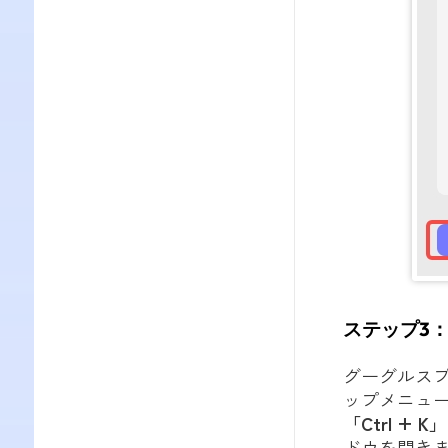
ステップ3
グーグルス
ップメニュ
「Ctrl + K」
ドウを開き