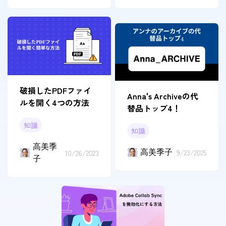
破損したPDFファイ
Anna's Archiveの代
ルを開く4つの方法
替品トップ4！
知識
知識
高美季
高美季子
9/23/2025
10/26/2023
子