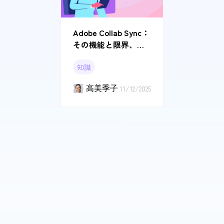
Adobe Collab Sync：
その機能と限界、そ
して知っておくべき
知識
ことすべて
高美季子
11/12/2025