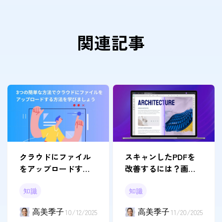
関連記事
クラウドにファイル
スキャンしたPDFを
をアップロードする
改善するには？画質
簡単な方法3つ
を向上させる効果的
知識
知識
な3つの方法
高美季子
10/12/2025
高美季子
11/20/2025