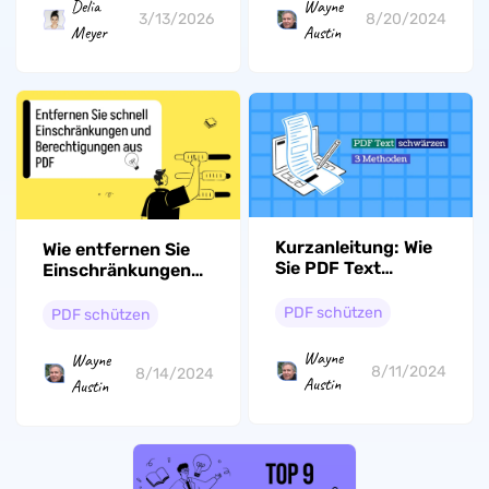
Delia
Wayne
3/13/2026
8/20/2024
Meyer
Austin
Kurzanleitung: Wie
Wie entfernen Sie
Sie PDF Text
Einschränkungen
schwärzen können
und
Berechtigungen
PDF schützen
PDF schützen
aus PDF
Wayne
Wayne
8/11/2024
8/14/2024
Austin
Austin