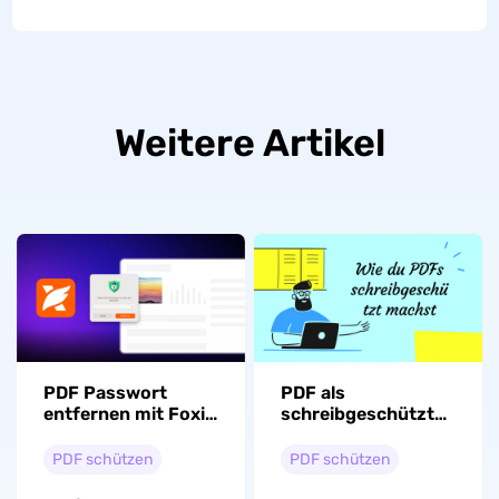
Weitere Artikel
PDF Passwort
PDF als
entfernen mit Foxit
schreibgeschützte
– so geht’s
Dateien speichern:
(Einfache
3 Methoden
PDF schützen
PDF schützen
Anleitung)