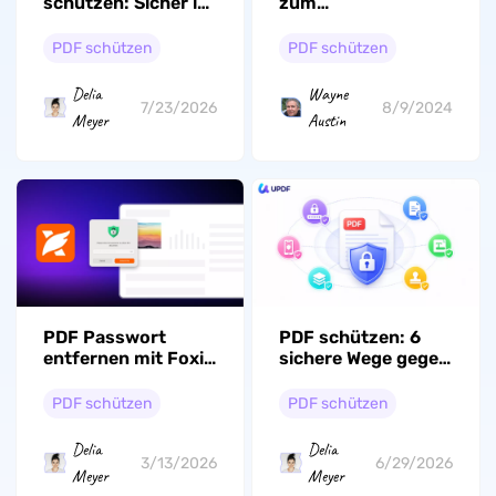
schützen: Sicher in
zum
wenigen Klicks
Stapelverschlüsseln
von PDFs
PDF schützen
PDF schützen
Delia
Wayne
7/23/2026
8/9/2024
Meyer
Austin
PDF Passwort
PDF schützen: 6
entfernen mit Foxit
sichere Wege gegen
– so geht’s
Öffnen, Kopieren
(Einfache
und Bearbeiten
PDF schützen
PDF schützen
Anleitung)
Delia
Delia
3/13/2026
6/29/2026
Meyer
Meyer