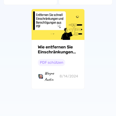
Wie entfernen Sie
Einschränkungen
und
Berechtigungen
PDF schützen
aus PDF
Wayne
8/14/2024
Austin