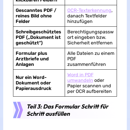
Gescanntes PDF /
OCR-Texterkennung
,
reines Bild ohne
danach Textfelder
Felder
hinzufügen
Schreibgeschütztes
Berechtigungspassw
PDF („Dokument ist
ort eingeben bzw.
geschützt“)
Sicherheit entfernen
Formular plus
Alle Dateien zu einem
Arztbriefe und
PDF
Anlagen
zusammenführen
Word in PDF
Nur ein Word-
umwandeln
oder
Dokument oder
Papier scannen und
Papierausdruck
per OCR aufbereiten
Teil 3: Das Formular Schritt für
Schritt ausfüllen