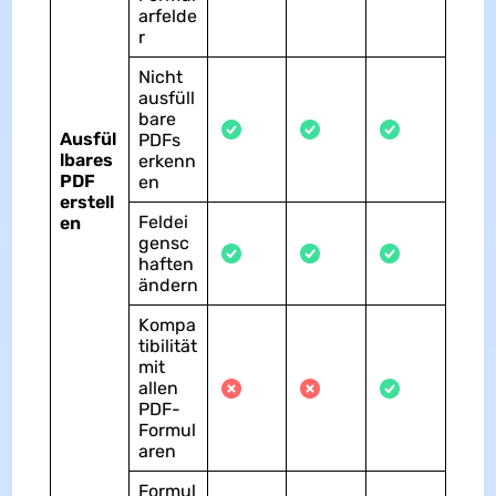
arfelde
r
Nicht
ausfüll
bare
Ausfül
PDFs
lbares
erkenn
PDF
en
erstell
Feldei
en
gensc
haften
ändern
Kompa
tibilität
mit
allen
PDF-
Formul
aren
Formul