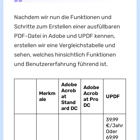
Nachdem wir nun die Funktionen und
Schritte zum Erstellen einer ausfüllbaren
PDF-Datei in Adobe und UPDF kennen,
erstellen wir eine Vergleichstabelle und
sehen, welches hinsichtlich Funktionen
und Benutzererfahrung führend ist.
Adobe
Adobe
Acrob
Merkm
Acrob
at
UPDF
ale
at Pro
Stand
DC
ard DC
39,99
€/Jahr
Oder
69,99