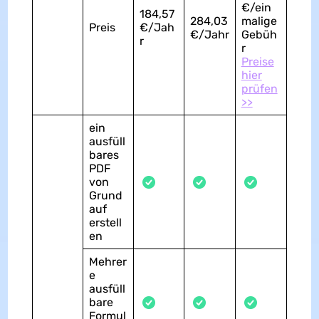
€/ein
184,57
284,03
malige
Preis
€/Jah
€/Jahr
Gebüh
r
r
Preise
hier
prüfen
>>
ein
ausfüll
bares
PDF
von
Grund
auf
erstell
en
Mehrer
e
ausfüll
bare
Formul