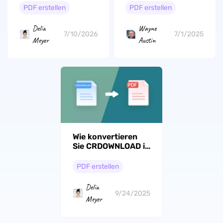
Desktop und Handy
PDF erstellen
PDF erstellen
Delia
Wayne
7/10/2026
7/1/2025
Meyer
Austin
Wie konvertieren
Sie CRDOWNLOAD in
PDF? Einfache
Anleitung
PDF erstellen
Delia
9/24/2025
Meyer