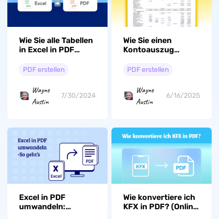
Wie Sie alle Tabellen
Wie Sie einen
in Excel in PDF
Kontoauszug
exportieren
erstellen –
umfassender
PDF erstellen
PDF erstellen
Leitfaden
Wayne
Wayne
7/30/2024
6/16/2025
Austin
Austin
Excel in PDF
Wie konvertiere ich
umwandeln:
KFX in PDF? (Online
Anleitung für
und Offline)