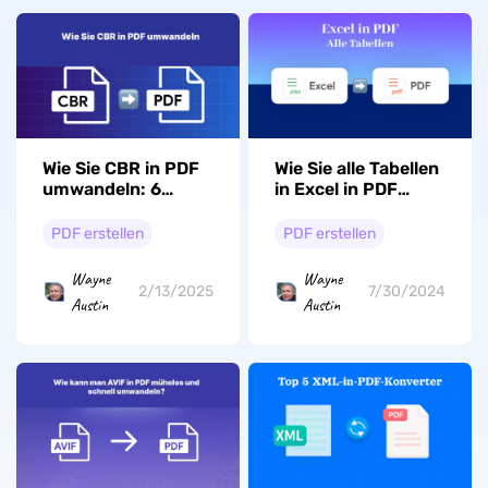
Wie Sie CBR in PDF
Wie Sie alle Tabellen
umwandeln: 6
in Excel in PDF
einfache schnelle
exportieren
Methoden!
PDF erstellen
PDF erstellen
Wayne
Wayne
2/13/2025
7/30/2024
Austin
Austin