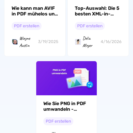
Wie kann man AVIF
Top-Auswahl: Die 5
in PDF mühelos und
besten XML-in-
schnell
PDF-Konverter
umwandeln?
2026
PDF erstellen
PDF erstellen
Wayne
Delia
3/19/2025
4/16/2026
Austin
Meyer
Wie Sie PNG in PDF
umwandeln -
schnell und mit
hoher Qualität
PDF erstellen