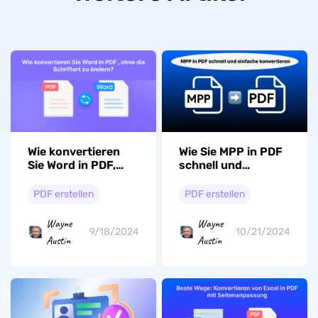
Wie konvertieren
Wie Sie MPP in PDF
Sie Word in PDF,
schnell und
ohne die Schriftart
einfache
zu ändern?
konvertieren: 6
PDF erstellen
PDF erstellen
Wege!
Wayne
Wayne
9/18/2024
10/21/2024
Austin
Austin