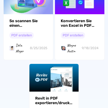
Konvertieren Sie
So scannen Sie
von Excel in PDF
einen
mit
Personalausweis
Seitenanpassung
als PDF (Schritt für
PDF erstellen
PDF erstellen
am besten!
Schritt)
Wayne
Delia
9/18/2024
8/25/2025
Austin
Meyer
Revit in PDF
exportieren/drucken/konvertieren
- So geht's es!