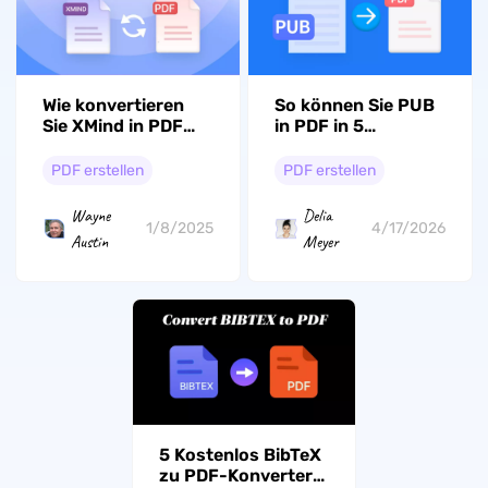
Wie konvertieren
So können Sie PUB
Sie XMind in PDF
in PDF in 5
ganz schnell und
einfachen
einfach?
Methoden
PDF erstellen
PDF erstellen
umwandeln
Wayne
Delia
1/8/2025
4/17/2026
Austin
Meyer
5 Kostenlos BibTeX
zu PDF-Konverter