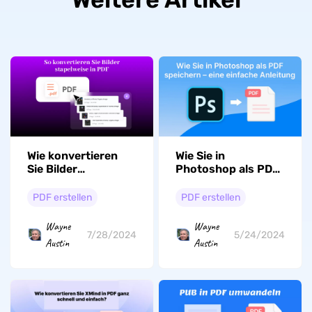
Wie konvertieren
Wie Sie in
Sie Bilder
Photoshop als PDF
stapelweise in PDF
speichern – eine
- 5 Wege
einfache Anleitung
PDF erstellen
PDF erstellen
Wayne
Wayne
7/28/2024
5/24/2024
Austin
Austin