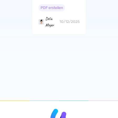
Online: Unsere Top-
Auswahl
PDF erstellen
Delia
10/12/2025
Meyer