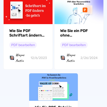
Wie Sie ein PDF
Wie Sie PDF
ohne
Schriftart ändern
Wasserzeichen
können - 2 einfache
bearbeiten – die 5
Methoden
PDF bearbeiten
PDF bearbeiten
besten kostenlosen
Online-PDF-
Wayne
Wayne
Editoren
2/26/2024
12/6/2023
Austin
Austin