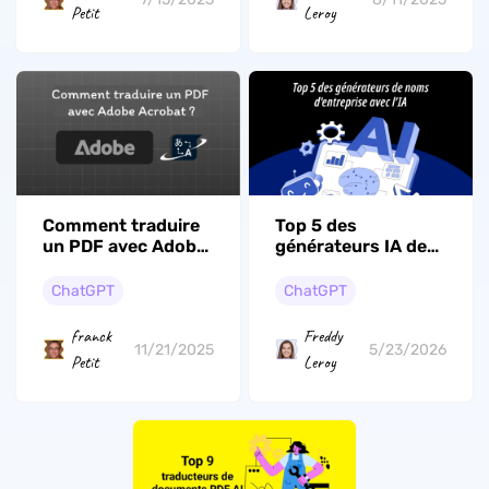
Petit
Leroy
Comment traduire
Top 5 des
un PDF avec Adobe
générateurs IA de
Acrobat ? (Étapes
noms d'entreprise
simples)
en 2026
ChatGPT
ChatGPT
franck
Freddy
11/21/2025
5/23/2026
Petit
Leroy