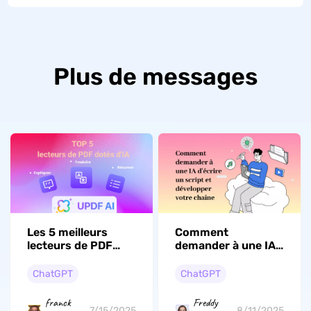
Plus de messages
Les 5 meilleurs
Comment
lecteurs de PDF
demander à une IA
dotés d'IA
d'écrire un script et
développer votre
ChatGPT
ChatGPT
chaîne ?
franck
Freddy
7/15/2025
8/11/2025