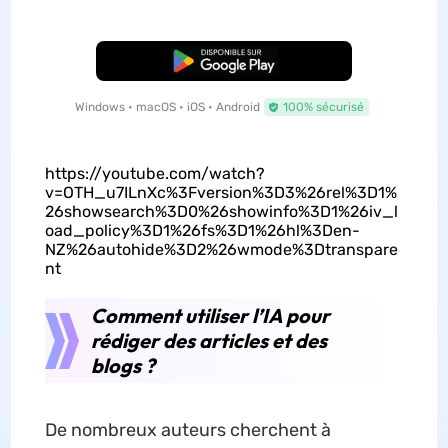
TÉLÉCHARGER
Windows • macOS • iOS • Android
100% sécurisé
https://youtube.com/watch?
v=OTH_u7ILnXc%3Fversion%3D3%26rel%3D1%
26showsearch%3D0%26showinfo%3D1%26iv_l
oad_policy%3D1%26fs%3D1%26hl%3Den-
NZ%26autohide%3D2%26wmode%3Dtranspare
nt
Comment utiliser l’IA pour
rédiger des articles et des
blogs ?
De nombreux auteurs cherchent à