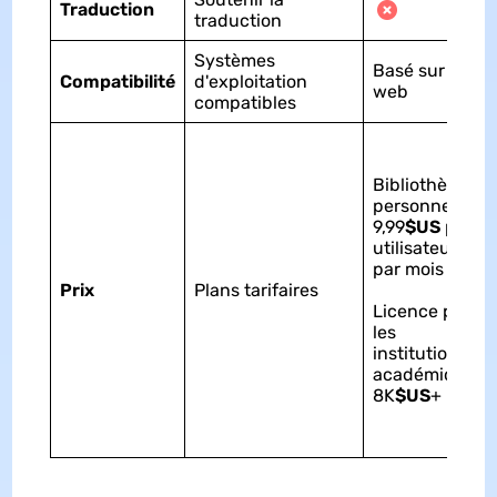
Traduction
traduction
Systèmes
Basé sur le
Compatibilité
d'exploitation
web
compatibles
Bibliothèque
personnelle:
9,99
$US
par
utilisateur et
par mois
Prix
Plans tarifaires
Licence pour
les
institutions
académiques:
8K
$US
+