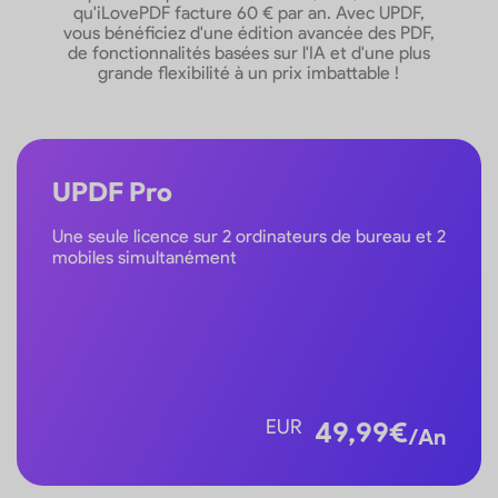
qu'iLovePDF facture 60 € par an. Avec UPDF,
vous bénéficiez d'une édition avancée des PDF,
de fonctionnalités basées sur l'IA et d'une plus
Recadrer/remplacer des
grande flexibilité à un prix imbattable !
images
Ajouter du texte enrichi
par glisser-déposer
UPDF Pro
Ajouter/modifier les
Une seule licence sur 2 ordinateurs de bureau et 2
arrières-plans, liens, en-
têtes et pieds de page
mobiles simultanément
Assistant IA
Résumer / Traduire /
Expliquer un PDF
EUR
49,99
€
/An
Traduire un PDF en
conservant la mise en
page d’origine