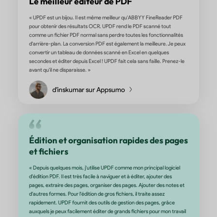
Très utile et à un prix raisonnable
« La gamme de fonctions contient tout ce dont j'ai besoin, j'utilis
l'application dans mon cabinet d'avocats : je peux définir des sig
les renommer, les structurer, etc. Je peux effectuer un scan OC
reconnaît bien le texte. Vous pouvez surligner le texte, l'éditer, e
bien que je modifie rarement le texte directement dans le PDF. 
pouvez bien organiser les pages, marquer et supprimer des pag
individuelles, insérer des PDFs supplémentaires à la position so
simplement par glisser-déposer. J'avais cherché longtemps ava
essayé de nombreuses alternatives, mais les applications bien
conçues et stables ne sont généralement disponibles que sous
d'abonnement. »