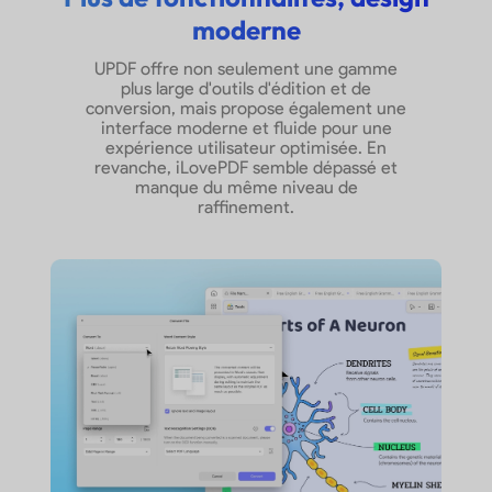
moderne
Texte ligne ondulée
UPDF offre non seulement une gamme
plus large d'outils d'édition et de
conversion, mais propose également une
Surligner/barrer/souligner
interface moderne et fluide pour une
le texte
expérience utilisateur optimisée. En
revanche, iLovePDF semble dépassé et
manque du même niveau de
Gérer la liste
raffinement.
d'annotations
OCR
Rendre un PDF numérisé
consultable et modifiable
Afficher plus