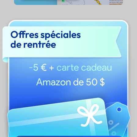
Pourquoi les clients choisissent
Offres spéciales
UPDF plutôt qu'iLovePDF ?
de rentrée
-5 €
+
carte cadeau
Amazon de 50 $