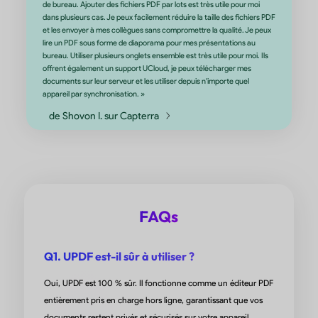
de Tolga A. sur G2
Un Changement de Jeu pour l'IA !
« J'utilise UPDF depuis quelques mois et je suis impressionné par
nombreuses options, possibilités et sa facilité d'utilisation. Bea
de ses fonctions sont très utiles. J'apprécie particulièrement la
possibilité de comparer deux documents. Je suis très satisfait d
résultat de la comparaison (texte modifié, texte supprimé ou aj
FAQs
joliment surligné en couleur). »
de Čedo Malić sur Google Play
Q1. UPDF est-il sûr à utiliser ?
Oui, UPDF est 100 % sûr. Il fonctionne comme un éditeur PDF
entièrement pris en charge hors ligne, garantissant que vos
documents restent privés et sécurisés sur votre appareil.