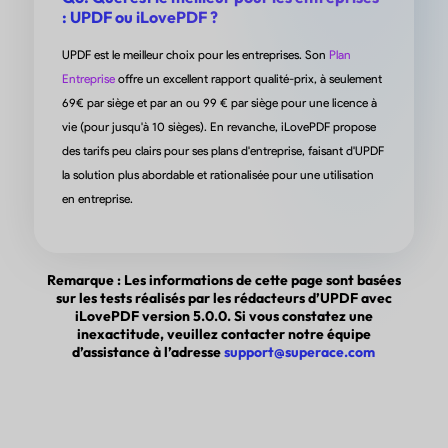
offrent également un support UCloud, je peux télécharger mes
: UPDF ou iLovePDF ?
documents sur leur serveur et les utiliser depuis n'importe quel
appareil par synchronisation. »
UPDF est le meilleur choix pour les entreprises. Son
Plan
Entreprise
offre un excellent rapport qualité-prix, à seulement
de Shovon I. sur Capterra
69€ par siège et par an ou 99 € par siège pour une licence à
vie (pour jusqu'à 10 sièges). En revanche, iLovePDF propose
des tarifs peu clairs pour ses plans d'entreprise, faisant d'UPDF
la solution plus abordable et rationalisée pour une utilisation
en entreprise.
Remarque : Les informations de cette page sont basées
sur les tests réalisés par les rédacteurs d’UPDF avec
iLovePDF version 5.0.0. Si vous constatez une
inexactitude, veuillez contacter notre équipe
d’assistance à l’adresse
support@superace.com