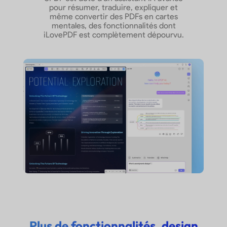
pour résumer, traduire, expliquer et
même convertir des PDFs en cartes
Diaporama PDF
mentales, des fonctionnalités dont
iLovePDF est complètement dépourvu.
Mode sombre
Comparer des PDF
Rechercher du texte
Annoter un PDF
Ajouter des zones de
texte, notes autocollantes,
texte d'appel, autocollants
et tampons
Ajouter des formes ou
dessiner librement
Plus de fonctionnalités, design