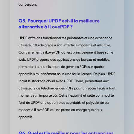
d'inskumar sur Appsumo
conversion.
Q5. Pourquoi UPDF est-il la meilleure
alternative à iLovePDF ?
UPDF offre des fonctionnalités puissantes et une expérience
Édition et organisation rapides des p
utilisateur fluide grâce à son interface moderne et intuitive.
et fichiers
Contrairement à iLovePDF, qui est principalement basé sur le
web, UPDF propose des applications de bureau et mobiles,
« Depuis quelques mois, j'utilise UPDF comme mon principal logic
permettant aux utilisateurs de gérer les PDFs sur quatre
d'édition PDF. Il est très facile à naviguer et à éditer, ajouter des
appareils simultanément sous une seule licence. De plus, UPDF
pages, extraire des pages, organiser des pages. Ajouter des not
inclut le stockage cloud avec UPDF Cloud, permettant aux
d'autres formes. Pour l'édition de gros fichiers, il traite assez
utilisateurs de télécharger des PDFs pour un accès facile à tout
rapidement. UPDF fournit des outils de gestion des pages, grâc
moment et n'importe où. Cette flexibilité et cette commodité
auxquels je peux facilement éditer de grands fichiers pour mon t
de bureau. Ajouter des fichiers PDF par lots est très utile pour m
font de UPDF une option plus abordable et polyvalente par
dans plusieurs cas. Je peux facilement réduire la taille des fichi
rapport à iLovePDF, qui ne prend en charge que deux
et les envoyer à mes collègues sans compromettre la qualité. Je
appareils.
lire un PDF sous forme de diaporama pour mes présentations a
bureau. Utiliser plusieurs onglets ensemble est très utile pour moi
Q6. Quel est le meilleur pour les entreprises