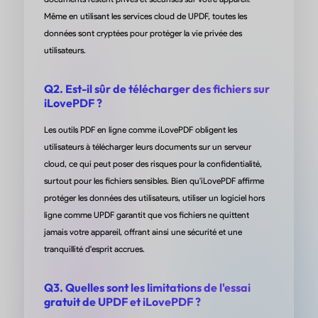
Fluide et Simple - Un Excellent
Même en utilisant les services cloud de UPDF, toutes les
Programme PDF
données sont cryptées pour protéger la vie privée des
utilisateurs.
« UPDF offre une expérience d'édition de PDFs sans faille. Il a u
interface intuitive et des fonctionnalités robustes (y compris la
Q2. Est-il sûr de télécharger des fichiers sur
correspondance des polices lors de l'édition). Quelle que soit la
iLovePDF ?
manière dont vous prévoyez d'utiliser UPDF, il simplifie le proces
sans effort. De plus, il a une excellente compatibilité entre les
Les outils PDF en ligne comme iLovePDF obligent les
appareils assurant une accessibilité remarquable. Dans l'ensemb
utilisateurs à télécharger leurs documents sur un serveur
recommanderais UPDF à quiconque recherche un outil d'éditio
cloud, ce qui peut poser des risques pour la confidentialité,
fiable et facile à utiliser. »
surtout pour les fichiers sensibles. Bien qu'iLovePDF affirme
protéger les données des utilisateurs, utiliser un logiciel hors
de Christopher Newman sur Trustpilot
ligne comme UPDF garantit que vos fichiers ne quittent
jamais votre appareil, offrant ainsi une sécurité et une
tranquillité d'esprit accrues.
Application très utile
Q3. Quelles sont les limitations de l'essai
gratuit de UPDF et iLovePDF ?