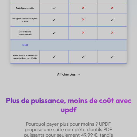
Windows, Mac, iOS,
Systèmes compatibles
Android, en ligne (IA
Wi
uniquement)
Édition PDF
Modifier le texte existant
Ajouter du texte nouveau,
des images, numéros de
Page
Supprimer des images
Plus de puissance, moins de coût avec
updf
Extraire des images
Pourquoi payer plus pour moins ? UPDF
propose une suite complète d'outils PDF
Pivoter/redimensionner/dé
puissants pour seulement 49,99 €, tandis
placer des images