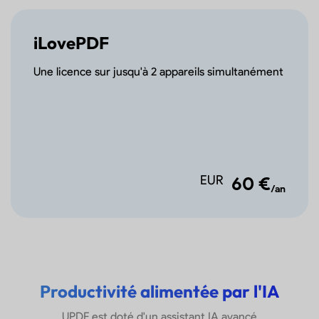
iLovePDF
Chatter avec un PDF
unique
Une licence sur jusqu'à 2 appareils simultanément
Chatter avec plusieurs
PDFs
Chatter avec des images
EUR
60 €
PDF vers carte mentale
/an
Chatter avec IA
Lire un PDF
Productivité alimentée par l'IA
Ajouter/Gérer les signets
UPDF est doté d'un assistant IA avancé