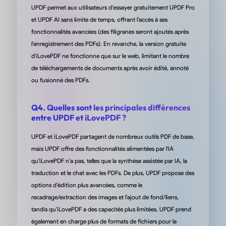
« J'utilise UPDF pour éditer des PDFs, convertir des PDFs Word 
UPDF permet aux utilisateurs d'essayer gratuitement UPDF Pro
Excel en fichiers Word et Excel doc/xls appropriés, ainsi que pou
et UPDF AI sans limite de temps, offrant l'accès à ses
compresser de grands PDFs. Tout fonctionne très bien. »
fonctionnalités avancées (des filigranes seront ajoutés après
l'enregistrement des PDFs). En revanche, la version gratuite
de Fzeg sur l'App Store
d'iLovePDF ne fonctionne que sur le web, limitant le nombre
de téléchargements de documents après avoir édité, annoté
ou fusionné des PDFs.
Q4. Quelles sont les principales différences
Le meilleur éditeur de PDF
entre UPDF et iLovePDF ?
« UPDF est un bijou. Il est même meilleur qu'ABBYY FineReader
UPDF et iLovePDF partagent de nombreux outils PDF de base,
pour obtenir des résultats OCR. UPDF rend le PDF scanné tout
mais UPDF offre des fonctionnalités alimentées par l'IA
comme un fichier PDF normal sans perdre toutes les fonctionna
qu'iLovePDF n'a pas, telles que la synthèse assistée par IA, la
d'arrière-plan. La conversion PDF est également la meilleure. J
traduction et le chat avec les PDFs. De plus, UPDF propose des
convertir un tableau de données scanné en Excel en quelques
options d'édition plus avancées, comme le
secondes et éditer depuis Excel ! UPDF fait cela sans faille. Pren
recadrage/extraction des images et l'ajout de fond/liens,
avant qu'il ne disparaisse. »
tandis qu'iLovePDF a des capacités plus limitées. UPDF prend
également en charge plus de formats de fichiers pour la