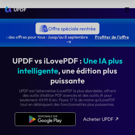
UPDF
Offre spéciale rentrée
: des offres pour tous · Jusqu’au 8 septembre
Profiter de l’offre
UPDF vs iLovePDF :
Une IA
intelligente
, une édition p
puissante
UPDF est l'alternative iLovePDF la plus abordable, of
des outils d'édition PDF avancés et des outils IA p
seulement 49,99 €/an. Payez 17 % de moins qu'iLo
tout en débloquant des fonctionnalités plus puissan