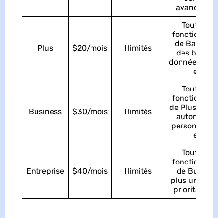
avancée, et
Toutes les
fonctionnali
de Basic, pl
Plus
$20/mois
Illimités
des bases 
données priv
etc.
Toutes les
fonctionnali
de Plus, plus
Business
$30/mois
Illimités
autorisatio
personnalisé
etc.
Toutes les
fonctionnali
Entreprise
$40/mois
Illimités
de Busines
plus un supp
prioritaire, e