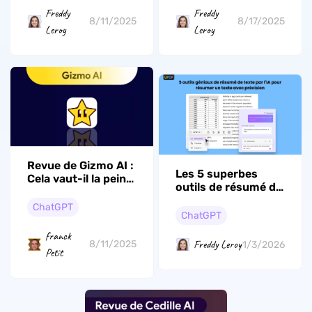
Freddy
Freddy
8/11/2025
8/17/2025
Leroy
Leroy
Revue de Gizmo AI :
Les 5 superbes
Cela vaut-il la peine
outils de résumé de
d'y consacrer du
texte IA en 2026
temps ? Ma
ChatGPT
ChatGPT
réponse est ici
franck
Freddy Leroy
8/11/2025
1/3/2026
Petit