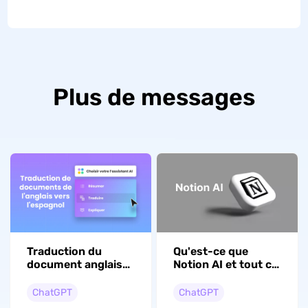
Plus de messages
Traduction du
Qu'est-ce que
document anglais
Notion AI et tout ce
en espagnol : 4
que vous devez
façons simples
savoir sur Notion AI
ChatGPT
ChatGPT