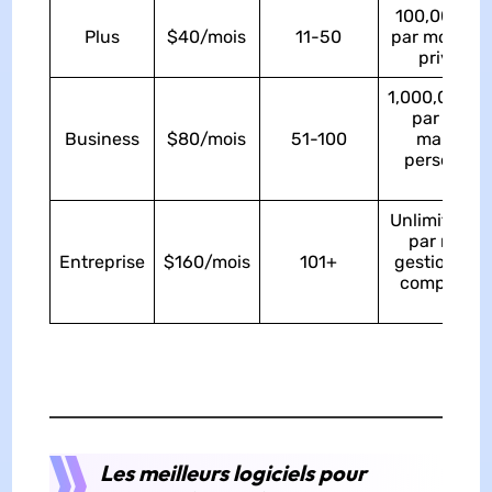
100,000 to
Plus
$40/mois
11-50
par mois, le
privé, etc
1,000,000 t
par mois, 
Business
$80/mois
51-100
marquag
personnali
etc.
Unlimited t
par mois,
Entreprise
$160/mois
101+
gestionnair
compte déd
etc.
Les meilleurs logiciels pour