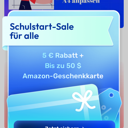
Schulstart-Sale
für alle
Wie passen Sie die Größe von PDF auf A4 an –
Die Anleitung
5 € Rabatt
+
Bis zu 50 $
Amazon-Geschenkkarte