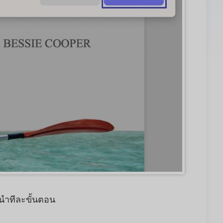
นำทีละขั้นตอน