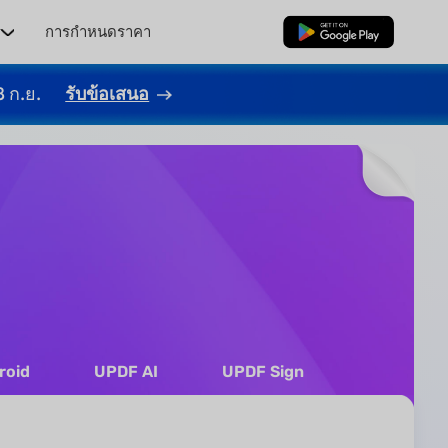
ร
การกำหนดราคา
ดาวน์โหลดฟรี
8 ก.ย.
รับข้อเสนอ
roid
UPDF AI
UPDF Sign