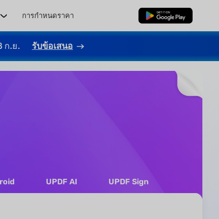
ร
การกำหนดราคา
ดาวน์โหลดฟรี
8 ก.ย.
รับข้อเสนอ
roid
UPDF AI
UPDF Sign