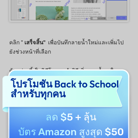
คลิก "
เสร็จสิ้น"
เพื่อบันทึกลายน้ำใหม่และเพิ่มไป
ยังช่วงหน้าที่เลือก
ด้านล่างนี้เป็นวิดีโอแนะนำวิธีเพิ่มลายน้ำลงใน
PDF บน Mac ด้วย UPDF รับชมเลยตอนนี้:
โปรโมชัน Back to School
สำหรับทุกคน
ลด $5
+ ลุ้น
บัตร Amazon สูงสุด $50