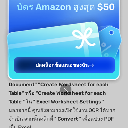
บัตร Amazon สูงสุด $50
สำหรับ Excel:
เมื่อคุณต้องการแปลงเอกสารของ
คุณเป็น
Excel
คุณสามารถเลือก "
Excel
" ในส่วน
ปลดล็อกข้อเสนอของฉัน
"
Convert To"
ปรับแต่งช่วงหน้าที่จะแปลง เลือก
"
Create single Worksheet for the
Document" "Create Wordsheet for each
Table" หรือ "Create Worksheet for each
Table
" ใน "
Excel Worksheet Settings
"
นอกจากนี้ คุณยังสามารถเปิดใช้งาน OCR ได้หาก
จำเป็น จากนั้นคลิกที่ "
Convert
" เพื่อแปลง PDF
เป็น Excel