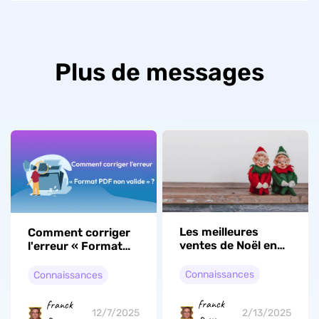
Plus de messages
Les meilleures
Comment corriger
ventes de Noël en
l'erreur « Format
ligne : Préparez-
PDF non valide » ? 7
vous pour la fête
solutions efficaces
Connaissances
Connaissances
franck
franck
2/13/2025
12/7/2025