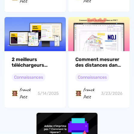
Petit
Petit
Comment mesurer
2 meilleurs
des distances dans
téléchargeurs
un PDF ? Le guide
gratuits Udocz
complet
Connaissances
Connaissances
franck
franck
3/23/2026
5/14/2025
Petit
Petit