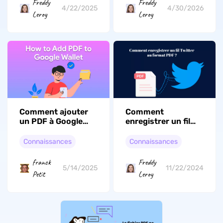
Freddy
Freddy
10/11)
4/22/2025
4/30/2026
Leroy
Leroy
Comment ajouter
Comment
un PDF à Google
enregistrer un fil
Wallet ? (Guide
Twitter au format
simple)
PDF ? (3 meilleures
Connaissances
Connaissances
méthodes)
franck
Freddy
5/14/2025
11/22/2024
Petit
Leroy