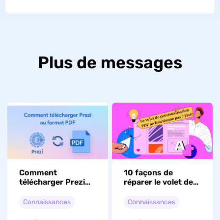
Plus de messages
Comment
10 façons de
télécharger Prezi
réparer le volet de
au format PDF :
prévisualisation
guide étape par
PDF dans
Connaissances
Connaissances
étape
l'Explorateur de
fichiers (Windows