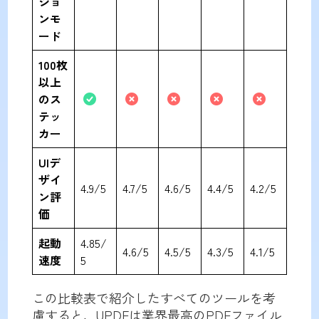
ショ
ンモ
ード
100枚
以上
のス
テッ
カー
UIデ
ザイ
4.9/5
4.7/5
4.6/5
4.4/5
4.2/5
ン評
価
起動
4.85/
4.6/5
4.5/5
4.3/5
4.1/5
速度
5
この比較表で紹介したすべてのツールを考
慮すると、UPDFは業界最高のPDFファイル