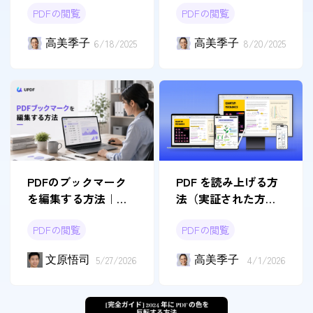
PDFの閲覧
PDFの閲覧
高美季子
6/18/2025
高美季子
8/20/2025
PDFのブックマーク
PDF を読み上げる方
を編集する方法｜追
法（実証された方法
加・名前変更・並べ
４つ）
PDFの閲覧
PDFの閲覧
替えを解説
文原悟司
5/27/2026
高美季子
4/1/2026