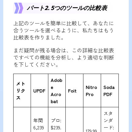
パート2. 5つのツールの比較表
上記のツールを簡単に比較して、あなたに
合うツールを選べるように、私たちはもう
比較表を作りました。
まだ疑問が残る場合は、この詳細な比較表
ですべての機能を分析し、より適切な判断
を下してください。
Adob
メト
e
Nitro
Soda
リク
UPDF
Foit
Acro
Pro
PDF
ス
bat
スタ
年間
プロ:
ンダ
6,239
$239.
ード:
179.99