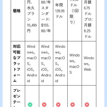
円、
88/年
月額
年間
ドル
永久
スタ
6.75
価格
139.99
（1回
プラ
ンダ
ドル
ドル
限
ン
ード:
プロ:
り）
10,499
$155.
月額
円
88/年
8.25
ドル
対応
Wind
Wind
Windo
可能
ows,
ows,
ws,
Windo
なプ
macO
macO
macO
Windo
ws,
ラッ
S,
S,
S,
ws,
macO
トフ
iOS,
iOS,
iOS,
Web
S
ォー
Andro
Andro
Andro
ム
id
id
id
プレ
ゼン
テー