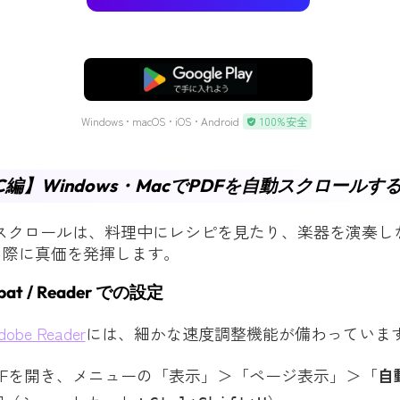
無料ダウンロード
Windows • macOS • iOS • Android
100%安全
【PC編】Windows・MacでPDFを自動スクロールす
動スクロールは、料理中にレシピを見たり、楽器を演奏し
る際に真価を発揮します。
obat / Reader での設定
dobe Reader
には、細かな速度調整機能が備わっていま
DFを開き、メニューの「表示」＞「ページ表示」＞「
自