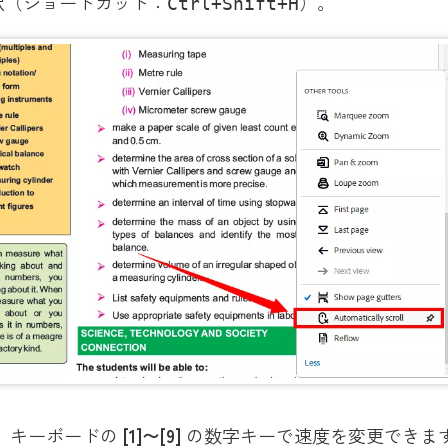
択（ショートカット：
）。
Ctrl+Shift+H
：
キーボードの
[1]〜[9]
の数字キーで速度を変更できます