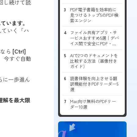
回し続けて読
PDF電子書籍を効率的に
見つけるトップ5のPDF検
索エンジン
れています。
れていく「ハ
ファイル共有アプリ・サ
ービスおすすめ5選｜デバ
イス間で安全にPDF・文
書を共有する方法
sなら
[Ctrl]
AIで2つのドキュメントを
、今すぐ自動
比較する方法（画像付き
ガイド）
さらに一歩進ん
読書体験を向上させる翻
訳機能付きPDFリーダー5
選
理解を最大限
Mac向け無料のPDFリー
ダー10選