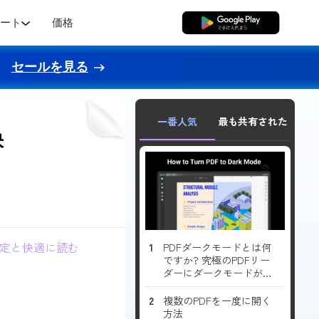
ポート
価格
無料ダウンロード
セールを見る
一番人気
最も共有された
快
の設定と快適に読む
PDFダークモードとは何
ですか? 究極のPDFリー
ダーにダークモードが登
場！
複数のPDFを一度に開く
方法