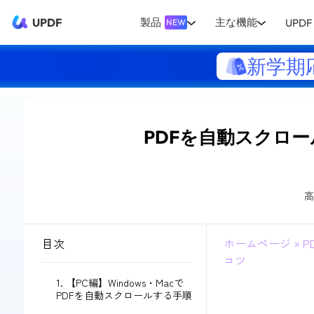
UPDF
製品
主な機能
UPDF 
NEW
新学期
PDFを自動スクロー
高
目次
ホームページ
»
P
コツ
1. 【PC編】Windows・Macで
PDFを自動スクロールする手順