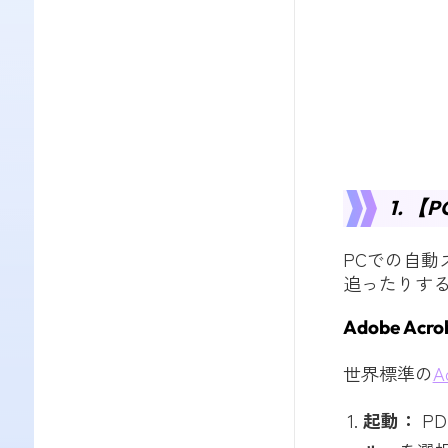
1. 
PCでの自
追ったりす
Adobe Acr
世界標準の
A
起動：
P