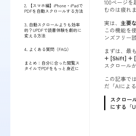
100ページ
2. 【スマホ編】iPhone・iPadで
むのは疲れ
PDFを自動スクロールする方法
実は、
主要
3. 自動スクロールよりも効率
この機能を
的？UPDFで読書体験を劇的に
変える方法
ンズフリー
4. よくある質問（FAQ）
まずは、最も
+ [Shift] + 
まとめ：自分に合った閲覧ス
スクロール
タイルでPDFをもっと身近に
この記事では
だ「AIによ
スクロール
にする「U