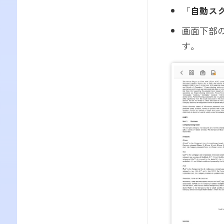
「
自動ス
画面下部
す。