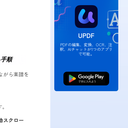
UPDF
PDFの編集、変換、OCR、注
釈、AIチャットが1つのアプリ
で可能。
る手順
ながら楽譜を
無料ダウンロード
す。
動スクロー