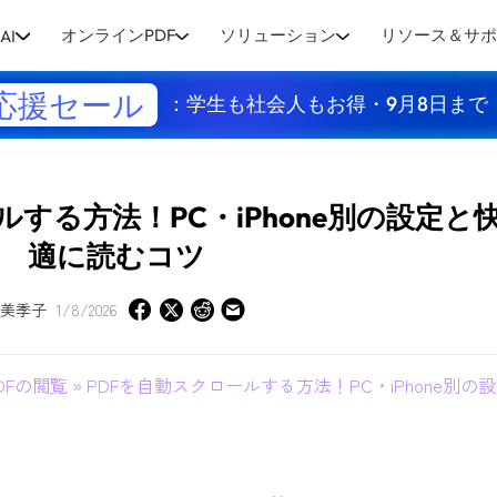
オンラインPDF
ソリューション
リソース＆サ
AI
応援セール
：学生も社会人もお得・9月8日まで
ルする方法！PC・iPhone別の設定と
適に読むコツ
美季子
1/8/2026
DFの閲覧
» PDFを自動スクロールする方法！PC・iPhone別