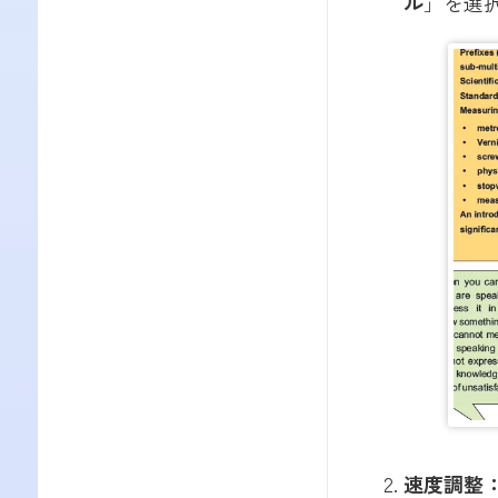
ル
」を選
速度調整