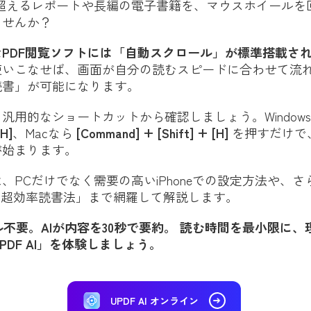
を超えるレポートや長編の電子書籍を、マウスホイールを
ませんか？
なPDF閲覧ソフトには「自動スクロール」が標準搭載さ
使いこなせば、画面が自分の読むスピードに合わせて流
読書」が可能になります。
汎用的なショートカットから確認しましょう。Window
[H]
、Macなら
[Command] + [Shift] + [H]
を押すだけで
が始まります。
、PCだけでなく需要の高いiPhoneでの設定方法や、
る超効率読書法」まで網羅して解説します。
不要。AIが内容を30秒で要約。 読む時間を最小限に、
PDF AI」を体験しましょう。
UPDF AI オンライン