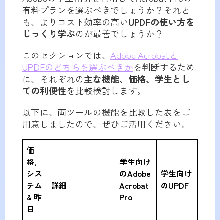
有料プランを選ぶべきでしょうか？それと
も、よりコスト効率の高い
UPDFの使い方を
じっくり学ぶ
のが最善でしょうか？
このセクションでは、
Adobe Acrobatと
UPDFのどちらを選ぶべきか
を判断するため
に、それぞれの
主な機能、価格、学生とし
ての利便性
を比較検討します。
以下に、両ツールの機能を比較した表をご
用意しましたので、ぜひご活用ください。
価
格,
学生向け
シス
の
Adobe
学生向け
テム
詳細
Acrobat
のU
PDF
&
昨
Pro
日