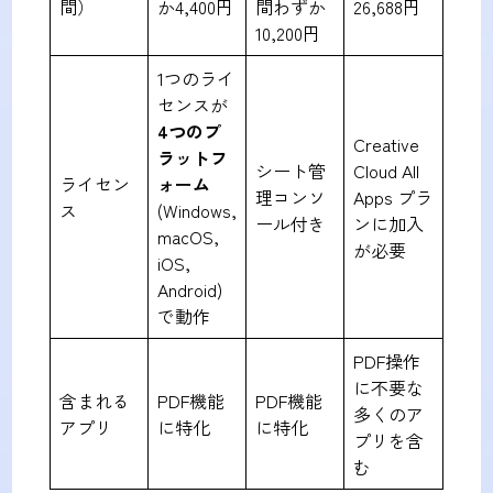
間）
か4,400円
間わずか
26,688円
10,200円
1つのライ
センスが
4つのプ
Creative
ラットフ
シート管
Cloud All
ライセン
ォーム
理コンソ
Apps プラ
ス
(Windows,
ール付き
ンに加入
macOS,
が必要
iOS,
Android)
で動作
PDF操作
に不要な
含まれる
PDF機能
PDF機能
多くのア
アプリ
に特化
に特化
プリを含
む