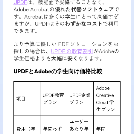
UPDF
は、機能面で妥協することなく、
Adobe Acrobatの
優れた代替ソフトウェア
で
す。Acrobatは多くの学生にとって高価すぎ
ますが、UPDFはその
わずかなコスト
で利用
できます。
より予算に優しい PDF ソリューションをお
探しの場合は、
UPDF の教育割引
がAdobeの
学生価格よりも
大幅に安く
なります。
UPDFとAdobeの学生向け価格比較
Adobe
UPDF教育
UPDF企業
Creative
項目
プラン
プラン
Cloud 学
生プラン
ユーザー
費用（年
年間わず
あたり年
年間