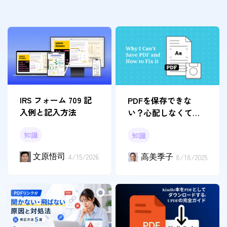
IRS フォーム 709 記
PDFを保存できな
入例と記入方法
い？心配しなくても
いい！解決方法はこ
知識
知識
こ
文原悟司
4/15/2026
高美季子
8/18/2025