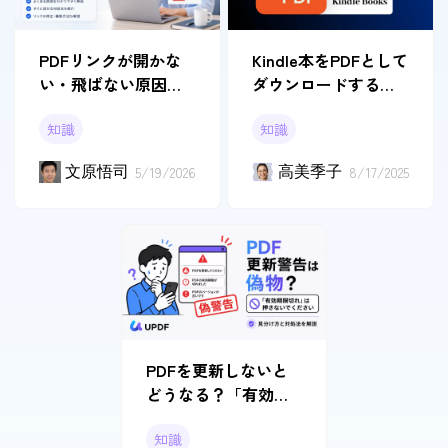
PDFリンクが開かな
Kindle本をPDFとして
い・飛ばない原因と
ダウンロードする方
対処法｜簡単な修正
法[完全ガイド]
知識
知識
方法5選
文原悟司
5/19/2026
高美季子
8/17/2025
PDFを更新しないと
どうなる？「有効期
限切れ」と表示され
知識
た時の対処法