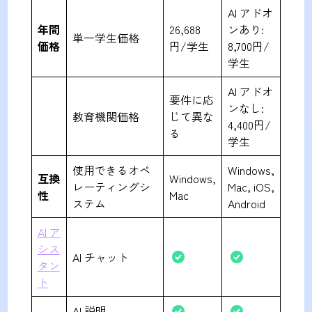
AI アドオ
年間
26,688
ンあり:
単一学生価格
価格
円/学生
8,700円/
学生
AI アドオ
要件に応
ンなし:
教育機関価格
じて異な
4,400円/
る
学生
使用できるオペ
Windows,
互換
Windows,
レーティングシ
Mac, iOS,
性
Mac
ステム
Android
AI ア
シス
AI チャット
タン
ト
AI 説明