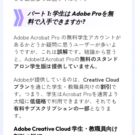
パート 1: 学生は Adobe Proを無
料で入手できますか?
Adobe Acrobat Pro の無料学生アカウントが
あるかどうか疑問に思うユーザーが多いよ
うですが、これは
誤解
です。結論から言う
と、AdobeはAcrobat Proの
無料のスタンド
アロン学生版は提供していません
。
Adobeが提供しているのは、
Creative Cloud
プラン
を通じた学生・教職員向けの
割引
で
す。つまり、学生はAcrobat Proを通常より
大幅に
低価格
で利用できますが、それでも
有料サブスクリプションの一部
となりま
す。
Adobe Creative Cloud 学生・教職員向け