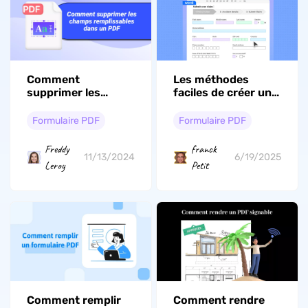
Comment
Les méthodes
supprimer les
faciles de créer un
champs
PDF remplissable
remplissables dans
avec Word
Formulaire PDF
Formulaire PDF
un PDF ? 5
méthodes
Freddy
franck
éprouvées
11/13/2024
6/19/2025
Leroy
Petit
Comment remplir
Comment rendre