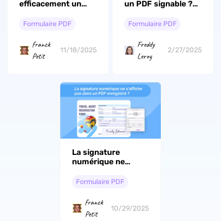
efficacement un
un PDF signable ?
formulaire PDF
(5 méthodes avec
guide)
Formulaire PDF
Formulaire PDF
franck
Freddy
11/18/2025
2/27/2025
Petit
Leroy
La signature
numérique ne
s'affiche pas dans
un PDF enregistré ?
Formulaire PDF
(3 Solutions)
franck
10/29/2025
Petit